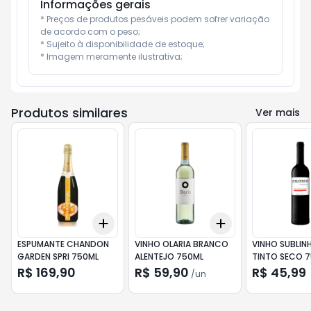
Informações gerais
* Preços de produtos pesáveis podem sofrer variação 
de acordo com o peso;

* Sujeito à disponibilidade de estoque;

* Imagem meramente ilustrativa;
Produtos similares
Ver mais
Add
Add
+
3
+
5
+
10
+
3
+
5
+
10
ESPUMANTE CHANDON
VINHO OLARIA BRANCO
VINHO SUBLI
GARDEN SPRI 750ML
ALENTEJO 750ML
TINTO SECO 
R$ 169,90
R$ 59,90
R$ 45,99
/
un