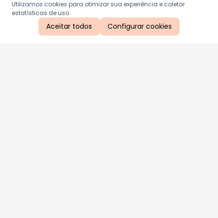
Utilizamos cookies para otimizar sua experiência e coletar
estatísticas de uso.
Aceitar todos
Configurar cookies
Aproveite as nossas promoções!
Cadastre seu e-mail e receba ofertas exclusivas.
QUERO RECEBER