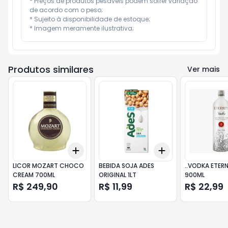
* Preços de produtos pesáveis podem sofrer variação 
de acordo com o peso;

* Sujeito à disponibilidade de estoque;

* Imagem meramente ilustrativa;
Produtos similares
Ver mais
Add
Add
+
3
+
5
+
10
+
3
+
5
+
10
LICOR MOZART CHOCO
BEBIDA SOJA ADES
..VODKA ETERN
CREAM 700ML
ORIGINAL 1LT
900ML
R$ 249,90
R$ 11,99
R$ 22,99