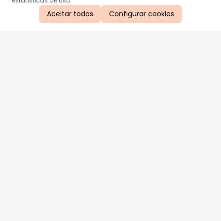
estatísticas de uso.
Aceitar todos
Configurar cookies
Aproveite as nossas promoções!
Cadastre seu e-mail e receba ofertas exclusivas.
QUERO RECEBER