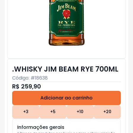
.WHISKY JIM BEAM RYE 700ML
Código: #
18638
R$ 259,90
Adicionar ao carrinho
Subtotal:
R$ 0
+
3
+
5
+
10
+
20
Informações gerais