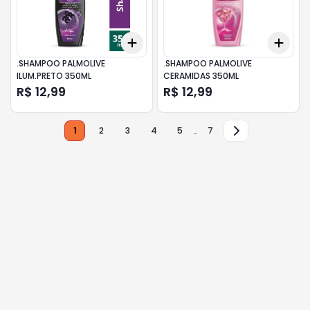
Add
Add
+
3
+
5
+
10
+
3
.SHAMPOO PALMOLIVE
.SHAMPOO PALMOLIVE
ILUM.PRETO 350ML
CERAMIDAS 350ML
R$ 12,99
R$ 12,99
1
2
3
4
5
…
7