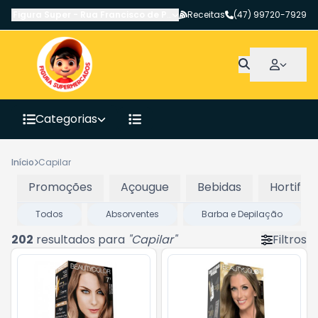
Figura Super
-
Rua Francisco de Paula Pereira
Receitas
,
Canoinhas
(47) 99720-7929
-
SC
Categorias
Início
Capilar
Promoções
Açougue
Bebidas
Hortifrut
Todos
Absorventes
Barba e Depilação
202
resultados para
"
Capilar
"
Filtros