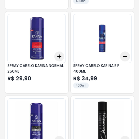
400ml
Add
Add
+
3
+
5
+
10
+
3
SPRAY CABELO KARINA NORMAL
SPRAY CABELO KARINA E.F
250ML
400ML
R$ 29,90
R$ 34,99
400ml