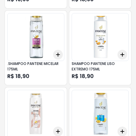
Add
Add
+
3
+
5
+
10
+
3
.SHAMPOO PANTENE MICELAR
SHAMPOO PANTENE LISO
175ML
EXTREMO 175ML
R$ 18,90
R$ 18,90
Add
Add
+
3
+
5
+
10
+
3