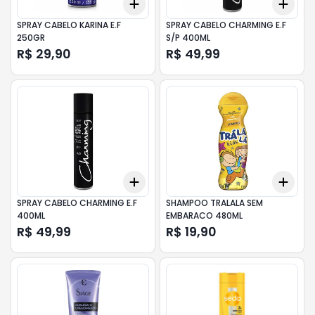
Add
Add
+
3
+
5
+
10
+
3
SPRAY CABELO KARINA E.F
SPRAY CABELO CHARMING E.F
250GR
S/P 400ML
R$ 29,90
R$ 49,99
Add
Add
+
3
+
5
+
10
+
3
SPRAY CABELO CHARMING E.F
SHAMPOO TRALALA SEM
400ML
EMBARACO 480ML
R$ 49,99
R$ 19,90