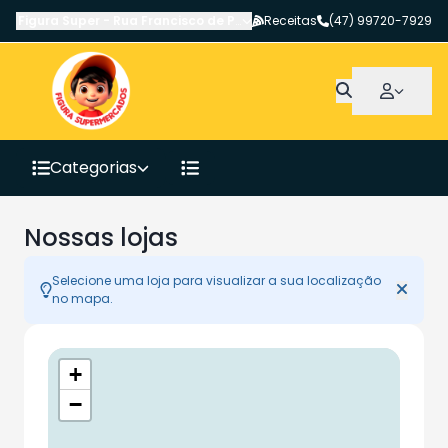
Figura Super
-
Rua Francisco de Paula Pereira
Receitas
,
Canoinhas
(47) 99720-7929
-
SC
Categorias
Nossas lojas
Selecione uma loja para visualizar a sua localização
no mapa.
+
−