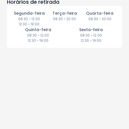
Horários de retirada
Segunda-feira
Terça-feira
Quarta-feira
08:30
~
12:00
08:30
~
20:00
08:30
~
20:00
12:30
~
19:00
Quinta-feira
Sexta-feira
08:30
~
12:00
08:30
~
12:00
12:30
~
19:00
12:30
~
19:00