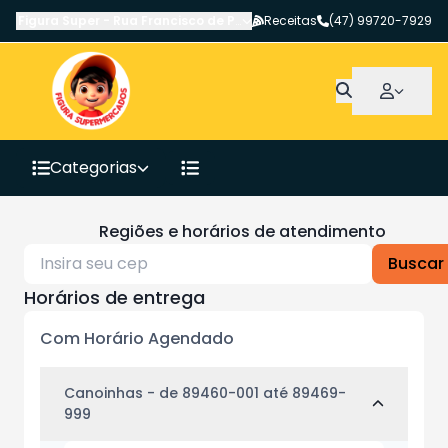
Figura Super
-
Rua Francisco de Paula Pereira
Receitas
,
Canoinhas
(47) 99720-7929
-
SC
Categorias
Regiões e horários de atendimento
Buscar
Horários de entrega
Com Horário Agendado
Canoinhas
- de 89460-001 até 89469-
999