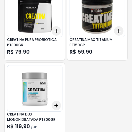
Add
Add
+
0.3
+
0.5
+
1
+
0.
CREATINA PURA PROBIOTICA
CREATINA MAX TITANIUM
PT300GR
PT150GR
R$ 79,90
R$ 59,90
Add
+
3
+
5
+
10
CREATINA DUX
MONOHIDRATADA PT300GR
R$ 119,90
/
un