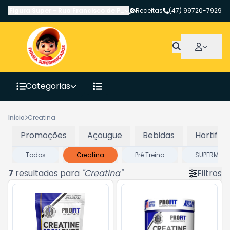
Figura Super
-
Rua Francisco de Paula Pereira
Receitas
,
Canoinhas
(47) 99720-7929
-
SC
Categorias
Início
Creatina
Promoções
Açougue
Bebidas
Hortifrut
Todos
Creatina
Pré Treino
SUPERMER
7
resultados para
"
Creatina
"
Filtros