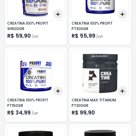
Add
Add
+
3
+
5
+
10
+
3
CREATINA 100% PROFIT
CREATINA 100% PROFIT
SH500GR
PT300GR
R$ 59,90
R$ 55,99
/
un
/
un
Add
Add
+
3
+
5
+
10
+
3
CREATINA 100% PROFIT
CREATINA MAX TITANIUM
PT150GR
PT300GR
R$ 34,99
R$ 99,90
/
un