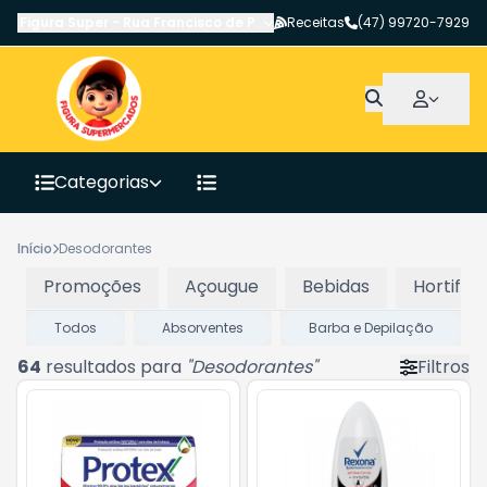
Figura Super
-
Rua Francisco de Paula Pereira
Receitas
,
Canoinhas
(47) 99720-7929
-
SC
Categorias
Início
Desodorantes
Promoções
Açougue
Bebidas
Hortifrut
Todos
Absorventes
Barba e Depilação
64
resultados para
"
Desodorantes
"
Filtros