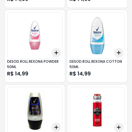
Add
Add
+
3
+
5
+
10
+
3
DESOD.ROLL.REXONA POWDER
DESOD.ROLL.REXONA COTTON
50ML
50ML
R$ 14,99
R$ 14,99
Add
Add
+
3
+
5
+
10
+
3