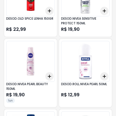
Add
Add
+
3
+
5
+
10
+
3
DESOD.OLD SPICE LENHA 150GR
DESOD.NIVEA SENSITIVE
PROTECT 150ML
R$ 22,99
R$ 19,90
Add
Add
+
3
+
5
+
10
+
3
DESOD.NIVEA PEARL BEAUTY
DESOD.ROLL.NIVEA PEARL 50ML
150ML
R$ 19,90
R$ 12,99
1un