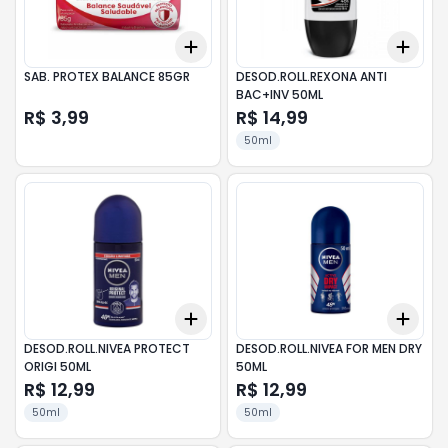
Add
Add
+
3
+
5
+
10
+
3
SAB. PROTEX BALANCE 85GR
DESOD.ROLL.REXONA ANTI
BAC+INV 50ML
R$ 3,99
R$ 14,99
50ml
Add
Add
+
3
+
5
+
10
+
3
DESOD.ROLL.NIVEA PROTECT
DESOD.ROLL.NIVEA FOR MEN DRY
ORIGI 50ML
50ML
R$ 12,99
R$ 12,99
50ml
50ml