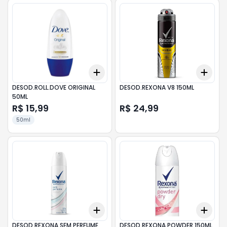
Add
Add
+
3
+
5
+
10
+
3
DESOD.ROLL.DOVE ORIGINAL
DESOD.REXONA V8 150ML
50ML
R$ 15,99
R$ 24,99
50ml
Add
Add
+
3
+
5
+
10
+
3
DESOD.REXONA SEM PERFUME
DESOD.REXONA POWDER 150ML