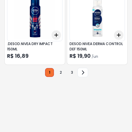
Add
Add
+
3
+
5
+
10
+
3
.DESOD.NIVEA DRY IMPACT
DESOD.NIVEA DERMA CONTROL
150ML
DEF 150ML
R$ 16,89
R$ 19,90
/
un
1
2
3