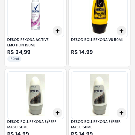
Add
Add
+
3
+
5
+
10
+
3
DESOD.REXONA ACTIVE
DESOD.ROLL REXONA V8 50ML
EMOTION 150ML
R$ 24,99
R$ 14,99
150ml
Add
Add
+
3
+
5
+
10
+
3
DESOD.ROLL.REXONA S/PERF.
DESOD.ROLL.REXONA S/PERF.
MASC 50ML
MASC 50ML
R$ 14,99
R$ 14,99