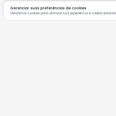
Gerenciar suas preferências de cookies
Utilizamos cookies para otimizar sua experiência e coletar estatíst
Aproveite as nossas prom
Cadastre seu e-mail e receba ofertas ex