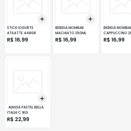
Add
Add
+
3
+
5
+
10
+
3
+
5
+
10
STICK IOGURTE
BEBIDA MOMBAK
BEBIDA MOMBA
ATILATTE 448GR
MACHIATO 250ML
CAPPUCCINO 2
R$ 16,99
R$ 16,99
R$ 16,99
Add
+
3
+
5
+
10
..MASSA PASTEL BELLA
ITALIA C 1KG
R$ 22,99