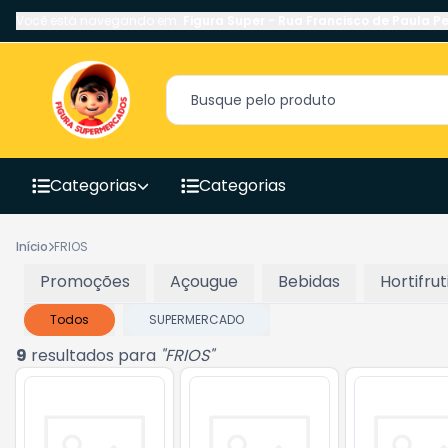
Você está navegando em:
Figura Super
-
Rua Francisco de Paula Pe
Categorias
Categorias
Início
FRIOS
Promoções
Açougue
Bebidas
Hortifrut
Todos
SUPERMERCADO
9
resultados para
"
FRIOS
"