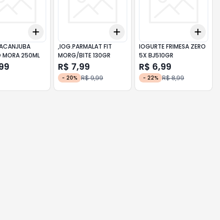
Add
Add
Add
10
+
3
+
5
+
10
+
3
+
5
+
10
+
3
IRACANJUBA
,IOG.PARMALAT FIT
IOGURTE FRIMESA ZERO
O MORA 250ML
MORG/BITE 130GR
5X BJ510GR
,99
R$ 7,99
R$ 6,99
R$ 9,99
R$ 8,99
-
20
%
-
22
%