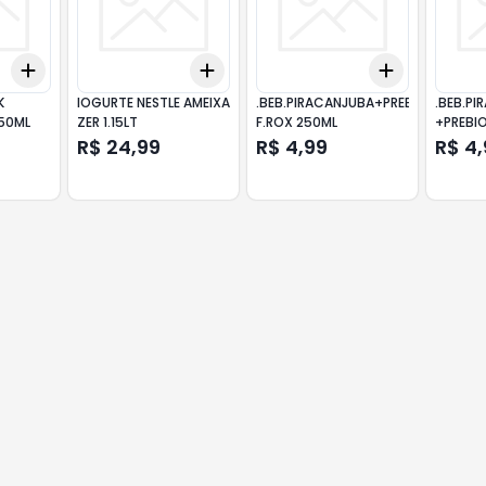
Add
Add
Add
+
3
+
5
+
10
+
3
+
5
+
10
+
3
+
5
+
K
IOGURTE NESTLE AMEIXA
.BEB.PIRACANJUBA+PREBIO
.BEB.P
50ML
ZER 1.15LT
F.ROX 250ML
+PREBI
R$ 24,99
R$ 4,99
R$ 4