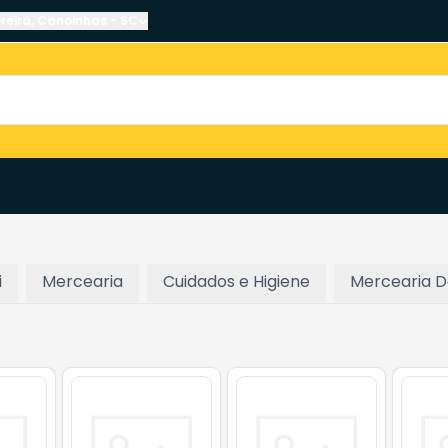
reira
,
Canoinhas
-
SC
i
Mercearia
Cuidados e Higiene
Mercearia 