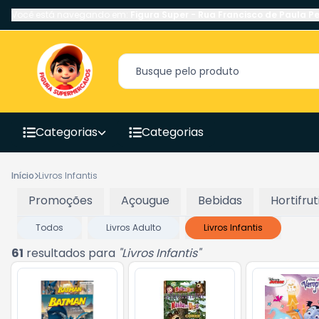
Você está navegando em:
Figura Super
-
Rua Francisco de Paula Pe
Categorias
Categorias
Início
Livros Infantis
Promoções
Açougue
Bebidas
Hortifrut
Todos
Livros Adulto
Livros Infantis
61
resultados para
"
Livros Infantis
"