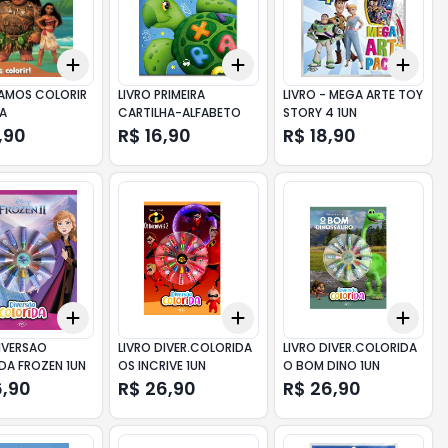
Add
Add
Add
10
+
3
+
5
+
10
+
3
+
5
+
10
+
3
VAMOS COLORIR
LIVRO PRIMEIRA
LIVRO - MEGA ARTE TOY
A
CARTILHA-ALFABETO
STORY 4 1UN
,90
R$ 16,90
R$ 18,90
Add
Add
Add
10
+
3
+
5
+
10
+
3
+
5
+
10
+
3
IVERSAO
LIVRO DIVER.COLORIDA
LIVRO DIVER.COLORIDA
DA FROZEN 1UN
OS INCRIVE 1UN
O BOM DINO 1UN
6,90
R$ 26,90
R$ 26,90