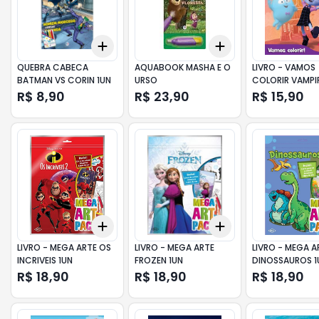
Add
Add
+
3
+
5
+
10
+
3
+
5
+
10
QUEBRA CABECA
AQUABOOK MASHA E O
LIVRO - VAMOS
BATMAN VS CORIN 1UN
URSO
COLORIR VAMPIR
R$ 8,90
R$ 23,90
R$ 15,90
Add
Add
+
3
+
5
+
10
+
3
+
5
+
10
LIVRO - MEGA ARTE OS
LIVRO - MEGA ARTE
LIVRO - MEGA A
INCRIVEIS 1UN
FROZEN 1UN
DINOSSAUROS 1
R$ 18,90
R$ 18,90
R$ 18,90