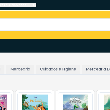
reira
,
Canoinhas
-
SC
i
Mercearia
Cuidados e Higiene
Mercearia 