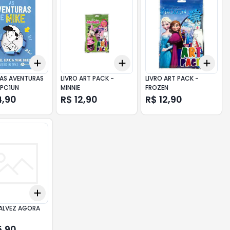
Add
Add
Add
10
+
3
+
5
+
10
+
3
+
5
+
10
+
3
 AS AVENTURAS
LIVRO ART PACK -
LIVRO ART PACK -
 PC1UN
MINNIE
FROZEN
4,90
R$ 12,90
R$ 12,90
Add
10
+
3
+
5
+
10
TALVEZ AGORA
5,90