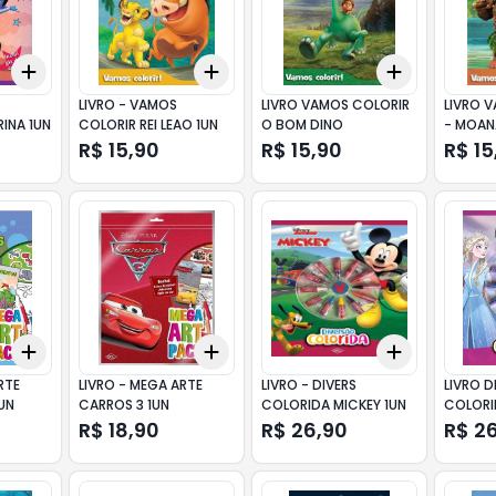
Add
Add
Add
+
3
+
5
+
10
+
3
+
5
+
10
+
3
+
5
+
LIVRO - VAMOS
LIVRO VAMOS COLORIR
LIVRO 
INA 1UN
COLORIR REI LEAO 1UN
O BOM DINO
- MOAN
R$ 15,90
R$ 15,90
R$ 15
Add
Add
Add
+
3
+
5
+
10
+
3
+
5
+
10
+
3
+
5
+
RTE
LIVRO - MEGA ARTE
LIVRO - DIVERS
LIVRO D
UN
CARROS 3 1UN
COLORIDA MICKEY 1UN
COLORI
R$ 18,90
R$ 26,90
R$ 2