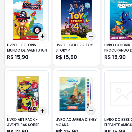
Add
Add
+
3
+
5
+
10
+
3
+
5
+
10
LIVRO - COLORIS
LIVRO - COLORIR TOY
LIVRO COLORIR
MUNDO DE AVENTU 1UN
STORY 4
PROCURANDO 
R$ 15,90
R$ 15,90
R$ 15,90
Add
Add
+
3
+
5
+
10
+
3
+
5
+
10
LIVRO ART PACK -
LIVRO AQUARELA DISNEY
LIVRO DO BEBE 
AVENTURAS SOBRE
MOANA
ELEFANTE AMIG
R$ 12,90
R$ 25,90
R$ 15,99