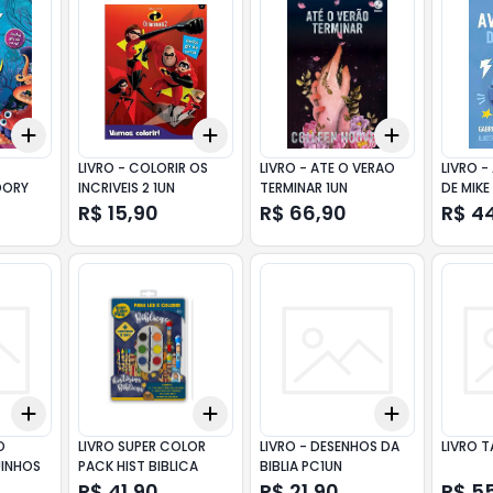
Add
Add
Add
+
3
+
5
+
10
+
3
+
5
+
10
+
3
+
5
+
LIVRO - COLORIR OS
LIVRO - ATE O VERAO
LIVRO -
DORY
INCRIVEIS 2 1UN
TERMINAR 1UN
DE MIKE
R$ 15,90
R$ 66,90
R$ 4
Add
Add
Add
+
3
+
5
+
10
+
3
+
5
+
10
+
3
+
5
+
O
LIVRO SUPER COLOR
LIVRO - DESENHOS DA
LIVRO 
UINHOS
PACK HIST BIBLICA
BIBLIA PC1UN
R$ 41,90
R$ 21,90
R$ 5