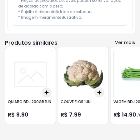
* Preços de produtos pesáveis podem sofrer variação 
de acordo com o peso;

* Sujeito à disponibilidade de estoque;

* Imagem meramente ilustrativa;
Produtos similares
Ver mais
Add
Add
+
3
+
5
+
10
+
3
+
5
+
10
QUIABO BDJ 200GR 1UN
COUVE FLOR 1UN
VAGEM BDJ 20
R$ 9,90
R$ 7,99
R$ 14,90
/