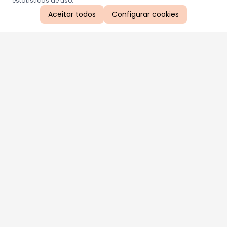
estatísticas de uso.
Aceitar todos
Configurar cookies
Aproveite as nossas promoções!
Cadastre seu e-mail e receba ofertas exclusivas.
QUERO RECEBER