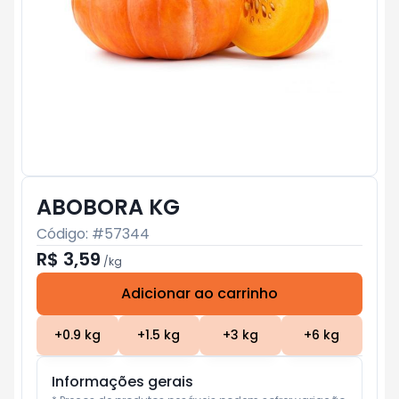
ABOBORA KG
Código: #
57344
R$ 3,59
/
kg
Adicionar ao carrinho
Subtotal:
R$ 0
+
0.9
kg
+
1.5
kg
+
3
kg
+
6
kg
Informações gerais