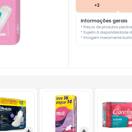
+
3
Informações gerais
* Preços de produtos pesáv
* Sujeito à disponibilidade d
* Imagem meramente ilustra
Add
Add
10
+
3
+
5
+
10
+
3
+
5
+
10