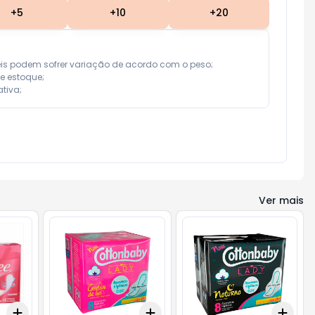
+
5
+
10
+
20
eis podem sofrer variação de acordo com o peso;

e estoque;

tiva;
Ver mais
Add
Add
Add
+
3
+
5
+
10
+
3
+
5
+
10
+
3