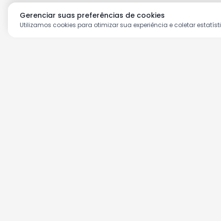
Gerenciar suas preferências de cookies
Utilizamos cookies para otimizar sua experiência e coletar estatíst
Aproveite as nossas prom
Cadastre seu e-mail e receba ofertas ex