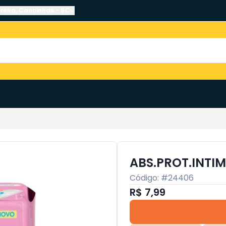
reira
,
Canoinhas
-
SC
ABS.PROT.INTI
Código: #
24406
R$ 7,99