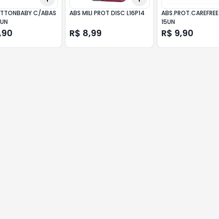
TTONBABY C/ABAS
ABS MILI PROT DISC L16P14
ABS.PROT.CAREFREE BRIS
2UN
15UN
,90
R$ 8,99
R$ 9,90