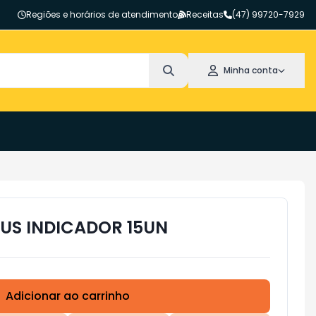
Regiões e horários de atendimento
Receitas
(47) 99720-7929
Minha conta
MUS INDICADOR 15UN
Adicionar ao carrinho
Subtotal:
R$ 0,00