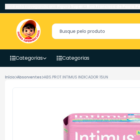
Você está navegando em:
Figura Super
-
Rua Francisco de Paula Pe
Categorias
Categorias
Início
Absorventes
ABS.PROT.INTIMUS INDICADOR 15UN