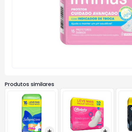
Produtos similares
Add
Add
+
3
+
5
+
10
+
3
+
5
+