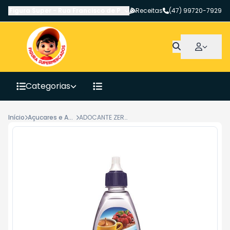
Figura Super
-
Rua Francisco de Paula Pereira
Receitas
,
Canoinhas
(47) 99720-7929
-
SC
Categorias
Início
Açucares e Adoçantes
ADOCANTE ZERO CAL SUCRALOSE 100ML