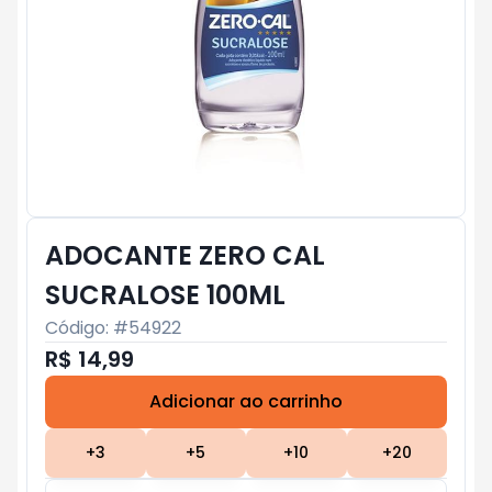
ADOCANTE ZERO CAL
SUCRALOSE 100ML
Código: #
54922
R$ 14,99
Adicionar ao carrinho
Subtotal:
R$ 0
+
3
+
5
+
10
+
20