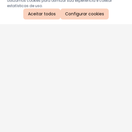
Utilizamos cookies para otimizar sua experiência e coletar
estatísticas de uso.
Aceitar todos
Configurar cookies
Aproveite as nossas promoções!
Cadastre seu e-mail e receba ofertas exclusivas.
QUERO RECEBER