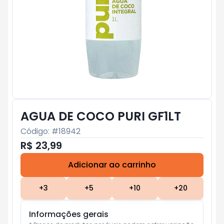
AGUA DE COCO PURI GF1LT
Código: #
18942
R$ 23,99
Adicionar ao carrinho
Subtotal:
R$ 0
+
3
+
5
+
10
+
20
Informações gerais