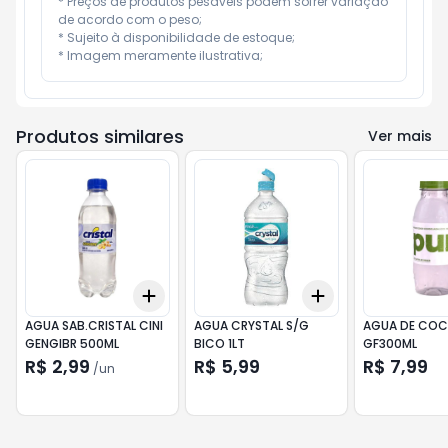
* Preços de produtos pesáveis podem sofrer variação 
de acordo com o peso;

* Sujeito à disponibilidade de estoque;

* Imagem meramente ilustrativa;
Produtos similares
Ver mais
Add
Add
+
3
+
5
+
10
+
3
+
5
+
10
AGUA SAB.CRISTAL CINI
AGUA CRYSTAL S/G
AGUA DE COC
GENGIBR 500ML
BICO 1LT
GF300ML
R$ 2,99
R$ 5,99
R$ 7,99
/
un