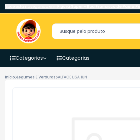
Você está navegando em:
Figura Super
-
Rua Francisco de Paula Pe
Categorias
Categorias
Início
Legumes E Verduras
ALFACE LISA 1UN