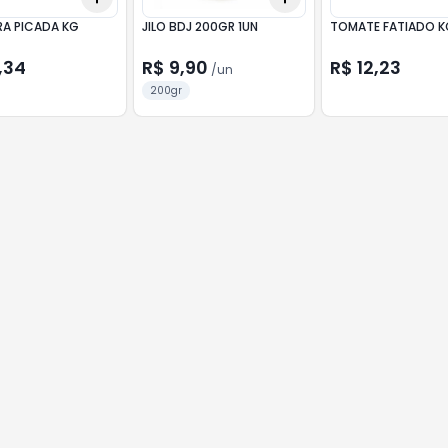
A PICADA KG
JILO BDJ 200GR 1UN
TOMATE FATIADO K
,34
R$ 9,90
R$ 12,23
/
un
200gr