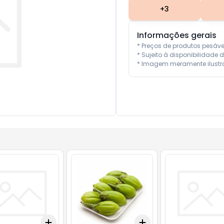
+
3
Informações gerais
* Preços de produtos pesáv
* Sujeito à disponibilidade d
* Imagem meramente ilustra
Add
Add
0.5
kg
+
3
+
5
+
10
+
3
+
5
+
10