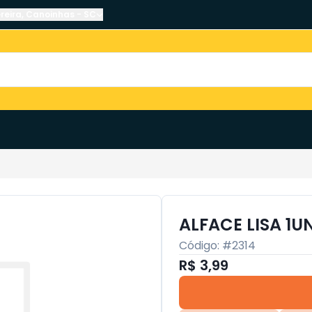
reira
,
Canoinhas
-
SC
ALFACE LISA 1U
Código: #
2314
R$ 3,99