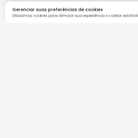
Gerenciar suas preferências de cookies
Utilizamos cookies para otimizar sua experiência e coletar estatíst
Aproveite as nossas prom
Cadastre seu e-mail e receba ofertas ex