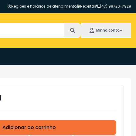
Regiões e horários de atendimento
Receitas
(47) 99720-7929
Minha conta
N
Adicionar ao carrinho
Subtotal:
R$ 0,00