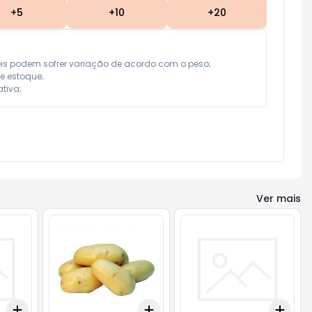
+
5
+
10
+
20
eis podem sofrer variação de acordo com o peso;

e estoque;

tiva;
Ver mais
Add
Add
Add
+
3
+
5
+
10
+
0.3
kg
+
0.5
kg
+
3