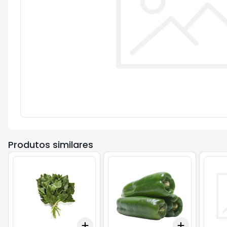
Produtos similares
Add
Add
+
3
+
5
+
10
+
0.3
kg
+