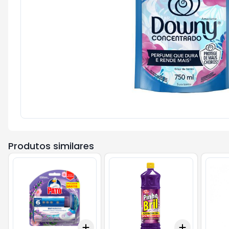
Produtos similares
Add
Add
+
3
+
5
+
10
+
3
+
5
+