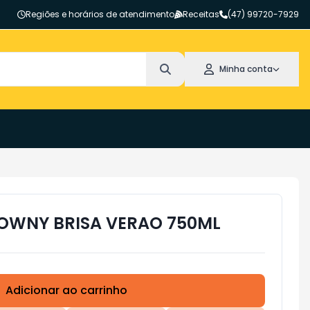
Regiões e horários de atendimento
Receitas
(47) 99720-7929
Minha conta
OWNY BRISA VERAO 750ML
Adicionar ao carrinho
Subtotal:
R$ 0,00