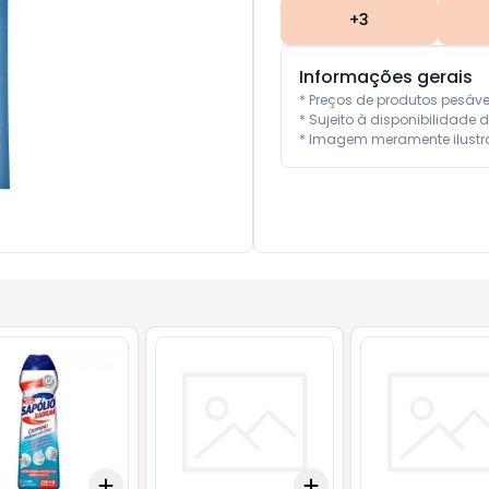
+
3
Informações gerais
* Preços de produtos pesáv
* Sujeito à disponibilidade d
* Imagem meramente ilustra
Add
Add
10
+
3
+
5
+
10
+
3
+
5
+
10