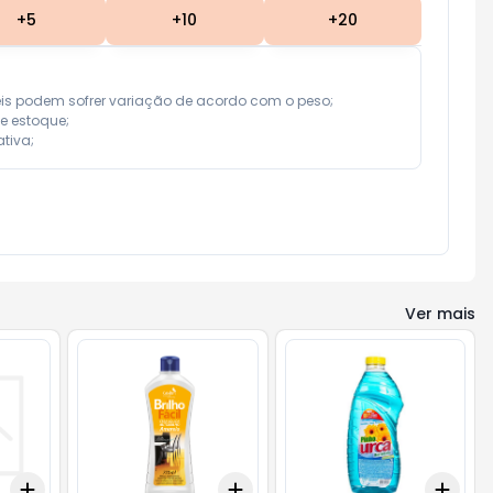
+
5
+
10
+
20
eis podem sofrer variação de acordo com o peso;

e estoque;

tiva;
Ver mais
Add
Add
Add
+
3
+
5
+
10
+
3
+
5
+
10
+
3