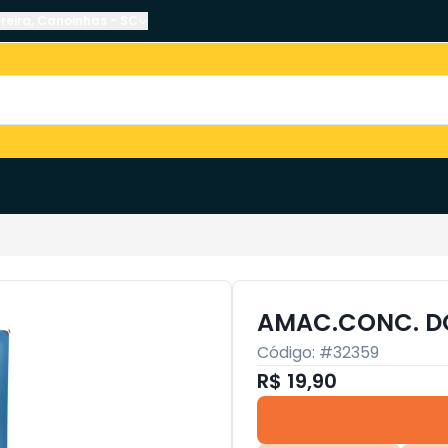
reira
,
Canoinhas
-
SC
AMAC.CONC. D
Código: #
32359
R$ 19,90