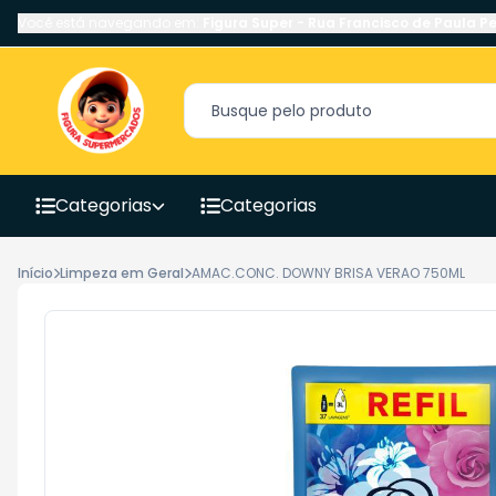
Você está navegando em:
Figura Super
-
Rua Francisco de Paula Pe
Categorias
Categorias
Início
Limpeza em Geral
AMAC.CONC. DOWNY BRISA VERAO 750ML