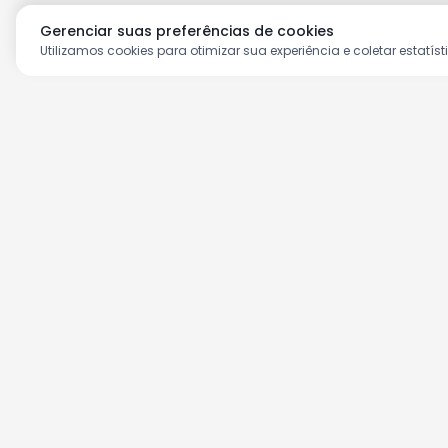
Gerenciar suas preferências de cookies
Utilizamos cookies para otimizar sua experiência e coletar estatíst
Aproveite as nossas prom
Cadastre seu e-mail e receba ofertas ex