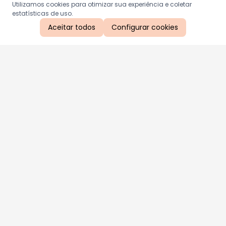
Utilizamos cookies para otimizar sua experiência e coletar
estatísticas de uso.
Aceitar todos
Configurar cookies
Aproveite as nossas promoções!
Cadastre seu e-mail e receba ofertas exclusivas.
QUERO RECEBER