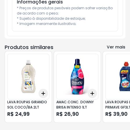
Informações gerais
* Preços de produtos pesáveis podem sofrer variação 
de acordo com o peso;

* Sujeito à disponibilidade de estoque;

* Imagem meramente ilustrativa;
Produtos similares
Ver mais
Add
Add
+
3
+
5
+
10
+
3
+
5
+
10
LAVA ROUPAS GIRANDO
AMAC.CONC. DOWNY
LAVA ROUPAS 
SOL COCO/BA 2LT
BRISA INTENSO 1LT
PRIMAVE GF3L
R$ 24,99
R$ 26,90
R$ 39,90