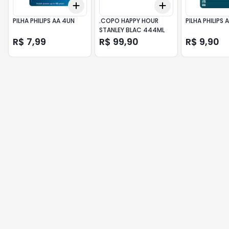
Add
Add
+
3
+
5
+
10
+
3
+
5
+
10
PILHA PHILIPS AA 4UN
.COPO HAPPY HOUR
PILHA PHILIPS
STANLEY BLAC 444ML
R$ 7,99
R$ 99,90
R$ 9,90