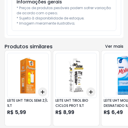
Informações gerais
* Preços de produtos pesáveis podem sofrer variação 
de acordo com o peso;

* Sujeito à disponibilidade de estoque;

* Imagem meramente ilustrativa;
Produtos similares
Ver mais
Add
Add
+
3
+
5
+
10
+
3
+
5
+
10
LEITE UHT TIROL SEMI Z/L
LEITE UHT TIROL BIO
LEITE UHT MO
1LT
CICLOS PROT 1LT
DESNATADO 1
R$ 5,99
R$ 8,99
R$ 6,49