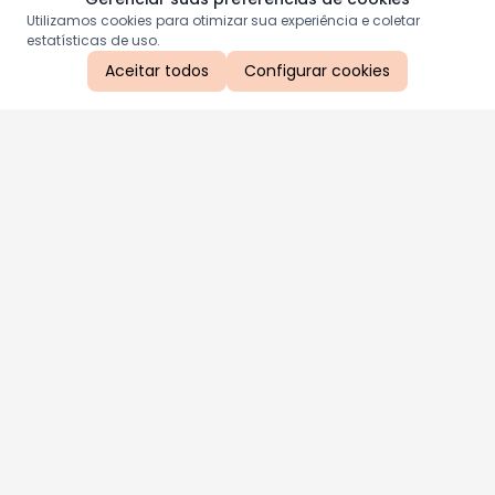
Utilizamos cookies para otimizar sua experiência e coletar
estatísticas de uso.
Aceitar todos
Configurar cookies
Aproveite as nossas promoções!
Cadastre seu e-mail e receba ofertas exclusivas.
QUERO RECEBER