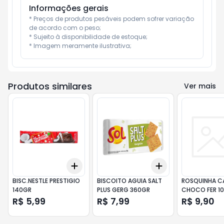
Informações gerais
* Preços de produtos pesáveis podem sofrer variação 
de acordo com o peso;

* Sujeito à disponibilidade de estoque;

* Imagem meramente ilustrativa;
Produtos similares
Ver mais
Add
Add
+
3
+
5
+
10
+
3
+
5
+
10
BISC.NESTLE PRESTIGIO
BISCOITO AGUIA SALT
ROSQUINHA C
140GR
PLUS GERG 360GR
CHOCO FER 1
R$ 5,99
R$ 7,99
R$ 9,90