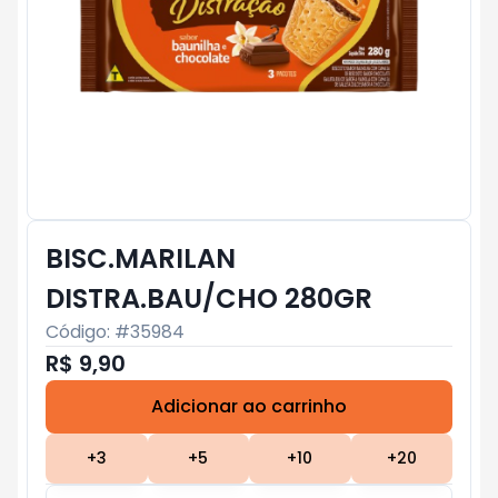
BISC.MARILAN
DISTRA.BAU/CHO 280GR
Código: #
35984
R$ 9,90
Adicionar ao carrinho
Subtotal:
R$ 0
+
3
+
5
+
10
+
20