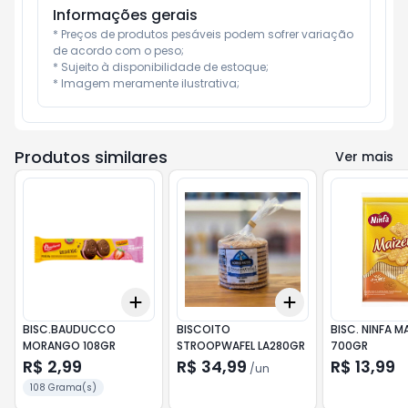
Informações gerais
* Preços de produtos pesáveis podem sofrer variação 
de acordo com o peso;

* Sujeito à disponibilidade de estoque;

* Imagem meramente ilustrativa;
Produtos similares
Ver mais
Add
Add
+
3
+
5
+
10
+
3
+
5
+
10
BISC.BAUDUCCO
BISCOITO
BISC. NINFA M
MORANGO 108GR
STROOPWAFEL LA280GR
700GR
R$ 2,99
R$ 34,99
R$ 13,99
/
un
108 Grama(s)