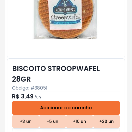
BISCOITO STROOPWAFEL
28GR
Código: #
38051
R$ 3,49
/
un
Adicionar ao carrinho
Subtotal:
R$ 0
+
3
un
+
5
un
+
10
un
+
20
un