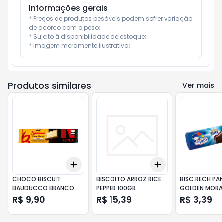
Informações gerais
* Preços de produtos pesáveis podem sofrer variação 
de acordo com o peso;

* Sujeito à disponibilidade de estoque;

* Imagem meramente ilustrativa;
Produtos similares
Ver mais
Add
Add
+
3
+
5
+
10
+
3
+
5
+
10
CHOCO BISCUIT
BISCOITO ARROZ RICE
BISC.RECH P
BAUDUCCO BRANCO
PEPPER 100GR
GOLDEN MOR
80GR
140GR
R$ 9,90
R$ 15,39
R$ 3,39