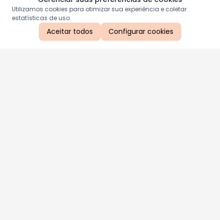
Utilizamos cookies para otimizar sua experiência e coletar
estatísticas de uso.
Aceitar todos
Configurar cookies
Aproveite as nossas promoções!
Cadastre seu e-mail e receba ofertas exclusivas.
QUERO RECEBER