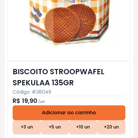
BISCOITO STROOPWAFEL
SPEKULAA 135GR
Código: #
38049
R$ 19,90
/
un
Adicionar ao carrinho
Subtotal:
R$ 0
+
3
un
+
5
un
+
10
un
+
20
un