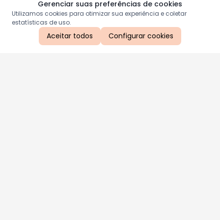
Gerenciar suas preferências de cookies
Utilizamos cookies para otimizar sua experiência e coletar
estatísticas de uso.
Aceitar todos
Configurar cookies
Aproveite as nossas promoções!
Cadastre seu e-mail e receba ofertas exclusivas.
QUERO RECEBER