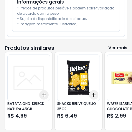
Informações gerais
* Preços de produtos pesáveis podem sofrer variação 
de acordo com o peso;

* Sujeito à disponibilidade de estoque;

* Imagem meramente ilustrativa;
Produtos similares
Ver mais
Add
Add
+
3
+
5
+
10
+
3
+
5
+
10
BATATA OND. KELECK
SNACKS BELIVE QUEIJO
WAFER ISABEL
NATURA 45GR
35GR
CHOCOLATE 
100GR
R$ 4,99
R$ 6,49
R$ 2,99