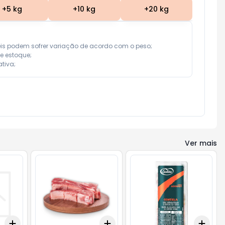
+
5
kg
+
10
kg
+
20
kg
eis podem sofrer variação de acordo com o peso;

e estoque;

tiva;
Ver mais
Add
Add
Add
+
0.6
+
1
+
2
+
3
kg
+
5
kg
+
3