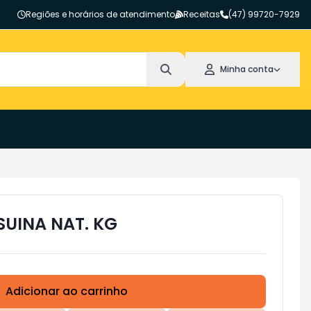
Regiões e horários de atendimento
Receitas
(47) 99720-7929
Minha conta
SUINA NAT. KG
Adicionar ao carrinho
Subtotal:
R$ 0,00