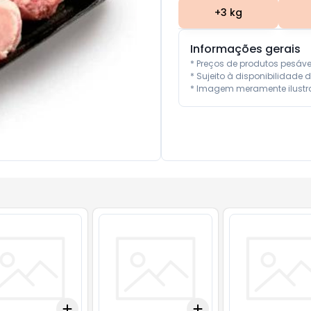
+
3
kg
Informações gerais
* Preços de produtos pesáv
* Sujeito à disponibilidade d
* Imagem meramente ilustra
Add
Add
10
+
3
+
5
+
10
+
3
+
5
+
10