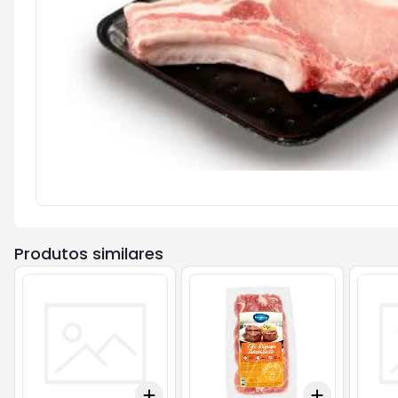
Produtos similares
Add
Add
+
3
+
5
+
10
+
3
+
5
+