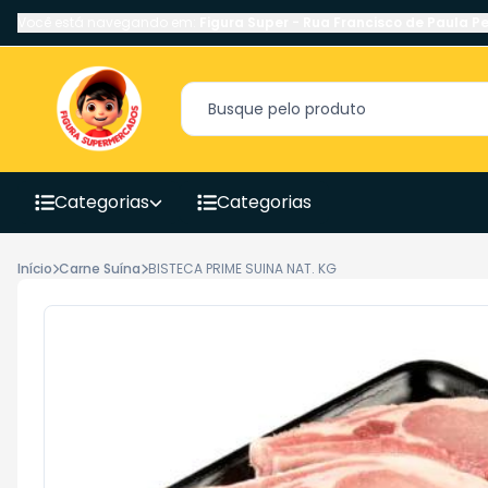
Você está navegando em:
Figura Super
-
Rua Francisco de Paula Pe
Categorias
Categorias
Início
Carne Suína
BISTECA PRIME SUINA NAT. KG