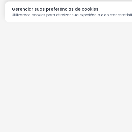
Gerenciar suas preferências de cookies
Utilizamos cookies para otimizar sua experiência e coletar estatíst
Aproveite as nossas prom
Cadastre seu e-mail e receba ofertas ex