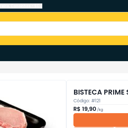
reira
,
Canoinhas
-
SC
BISTECA PRIME 
Código: #
121
R$ 19,90
/
kg