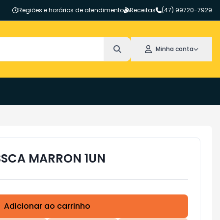
Regiões e horários de atendimento
Receitas
(47) 99720-7929
Minha conta
SSCA MARRON 1UN
Adicionar ao carrinho
Subtotal:
R$ 0,00