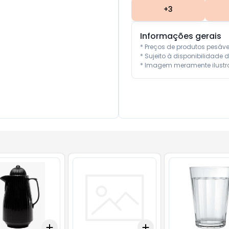
+
3
Informações gerais
* Preços de produtos pesáv
* Sujeito à disponibilidade d
* Imagem meramente ilustra
Add
Add
10
+
3
+
5
+
10
+
3
+
5
+
10