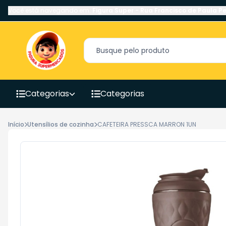
Você está navegando em:
Figura Super
-
Rua Francisco de Paula Pe
Categorias
Categorias
Início
Utensílios de cozinha
CAFETEIRA PRESSCA MARRON 1UN