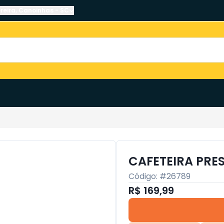
reira
,
Canoinhas
-
SC
CAFETEIRA PRE
Código: #
26789
R$ 169,99