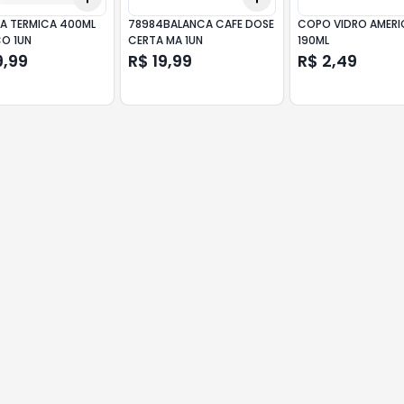
A TERMICA 400ML
78984BALANCA CAFE DOSE
COPO VIDRO AMER
CO 1UN
CERTA MA 1UN
190ML
9,99
R$ 19,99
R$ 2,49