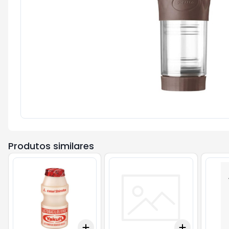
Produtos similares
Add
Add
+
3
+
5
+
10
+
3
+
5
+