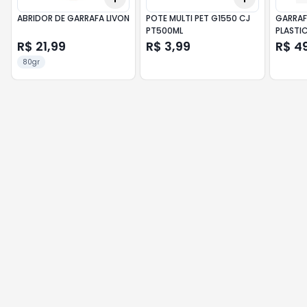
ABRIDOR DE GARRAFA LIVON
POTE MULTI PET G1550 CJ
GARRAF
PT500ML
PLASTI
R$ 21,99
R$ 3,99
R$ 4
80gr