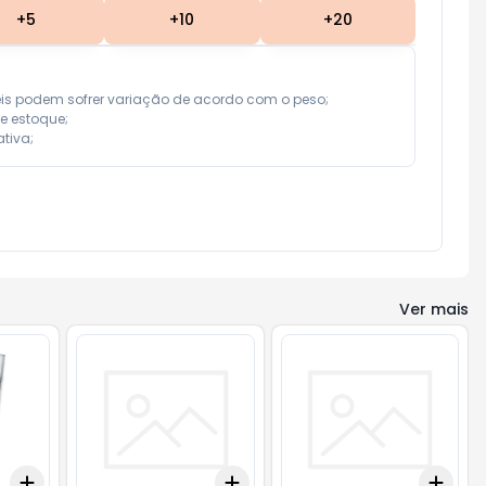
+
5
+
10
+
20
eis podem sofrer variação de acordo com o peso;

e estoque;

tiva;
Ver mais
Add
Add
Add
+
3
+
5
+
10
+
3
+
5
+
10
+
3