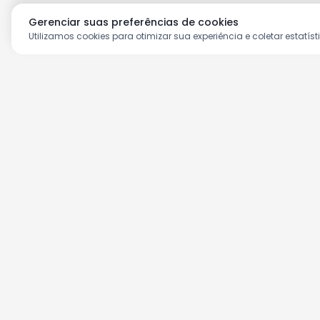
Gerenciar suas preferências de cookies
Utilizamos cookies para otimizar sua experiência e coletar estatíst
Aproveite as nossas prom
Cadastre seu e-mail e receba ofertas ex