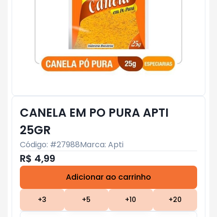
CANELA EM PO PURA APTI
25GR
Código: #
27988
Marca:
Apti
R$ 4,99
Adicionar ao carrinho
Subtotal:
R$ 0
+
3
+
5
+
10
+
20