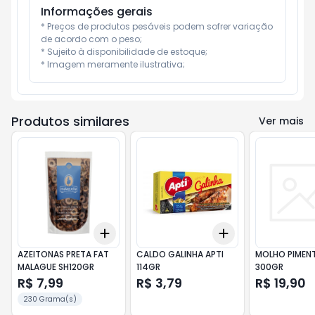
Informações gerais
* Preços de produtos pesáveis podem sofrer variação 
de acordo com o peso;

* Sujeito à disponibilidade de estoque;

* Imagem meramente ilustrativa;
Produtos similares
Ver mais
Add
Add
+
3
+
5
+
10
+
3
+
5
+
10
AZEITONAS PRETA FAT
CALDO GALINHA APTI
MOLHO PIMENT
MALAGUE SH120GR
114GR
300GR
R$ 7,99
R$ 3,79
R$ 19,90
230 Grama(s)