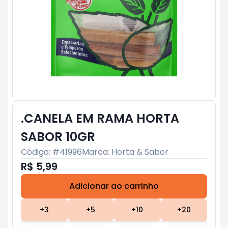
.CANELA EM RAMA HORTA
SABOR 10GR
Código: #
41996
Marca:
Horta & Sabor
R$ 5,99
Adicionar ao carrinho
Subtotal:
R$ 0
+
3
+
5
+
10
+
20