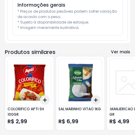
Informações gerais
* Preços de produtos pesáveis podem sofrer variação 
de acordo com o peso;

* Sujeito à disponibilidade de estoque;

* Imagem meramente ilustrativa;
Produtos similares
Ver mais
Add
Add
+
3
+
5
+
10
+
3
+
5
+
10
COLORIFICO APTI SH
SAL MARINHO VITAO 1KG
.MANJERICAO 
100GR
GR
R$ 2,99
R$ 6,99
R$ 4,99