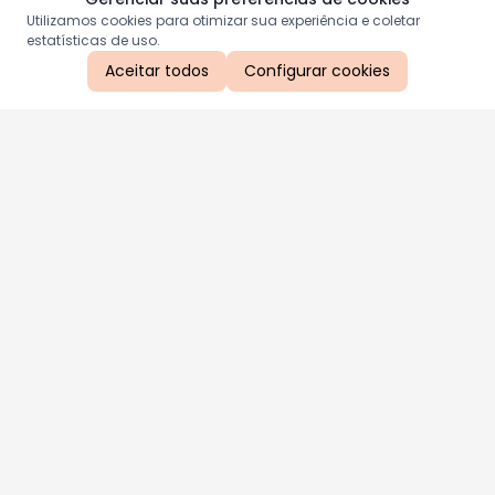
Utilizamos cookies para otimizar sua experiência e coletar
estatísticas de uso.
Aceitar todos
Configurar cookies
Aproveite as nossas promoções!
Cadastre seu e-mail e receba ofertas exclusivas.
QUERO RECEBER