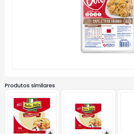
Produtos similares
Add
Add
+
3
+
5
+
10
+
3
+
5
+