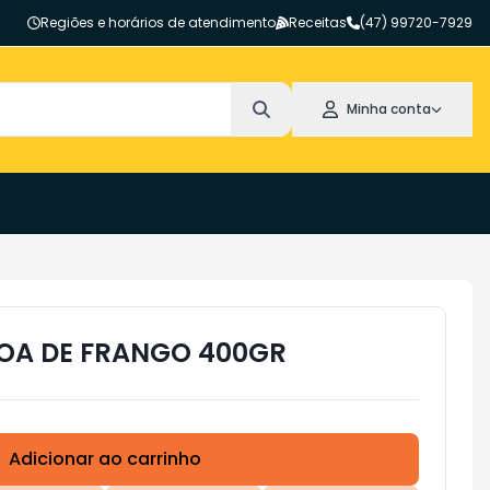
Regiões e horários de atendimento
Receitas
(47) 99720-7929
Minha conta
BOA DE FRANGO 400GR
Adicionar ao carrinho
Subtotal:
R$ 0,00