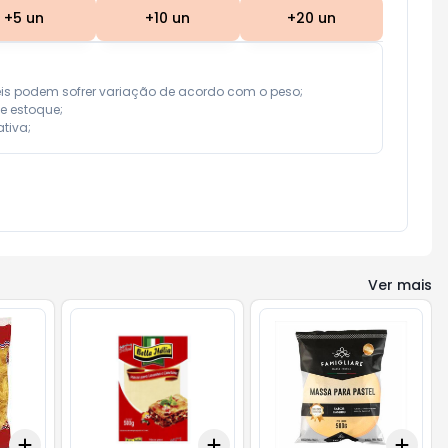
+
5
un
+
10
un
+
20
un
eis podem sofrer variação de acordo com o peso;

e estoque;

tiva;
Ver mais
Add
Add
Add
+
3
+
5
+
10
+
3
+
5
+
10
+
3