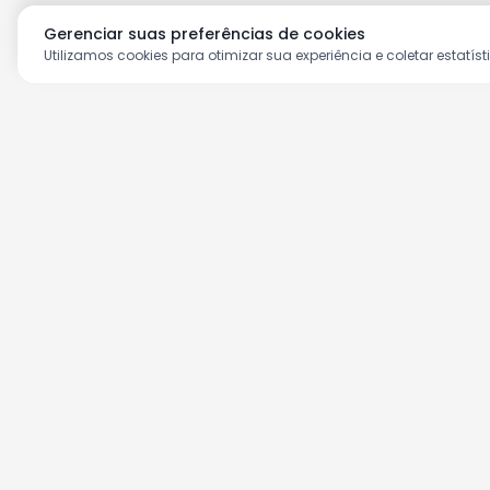
Gerenciar suas preferências de cookies
Utilizamos cookies para otimizar sua experiência e coletar estatíst
Aproveite as nossas prom
Cadastre seu e-mail e receba ofertas ex