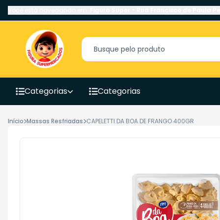
Você está navegando em:
Figura Super
-
Rua Francisco de Paula Pe
Categorias
Categorias
Início
Massas Resfriadas
CAPELETTI DA BOA DE FRANGO 400GR