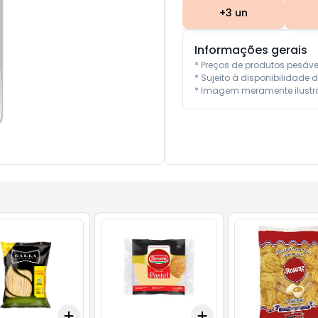
+
3
un
Informações gerais
* Preços de produtos pesáv
* Sujeito à disponibilidade d
* Imagem meramente ilustra
Add
Add
10
+
3
+
5
+
10
+
3
+
5
+
10