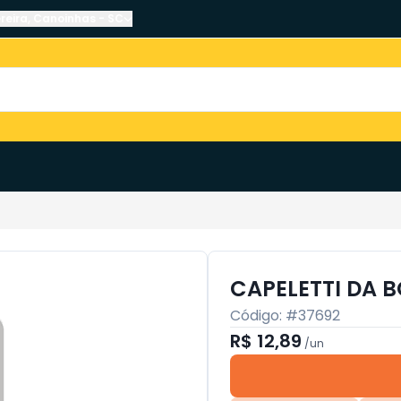
reira
,
Canoinhas
-
SC
CAPELETTI DA 
Código: #
37692
R$ 12,89
/
un