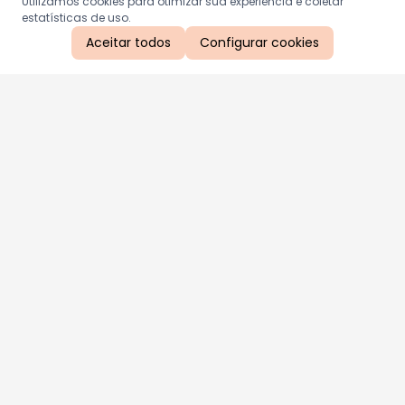
Utilizamos cookies para otimizar sua experiência e coletar
estatísticas de uso.
Aceitar todos
Configurar cookies
Aproveite as nossas promoções!
Cadastre seu e-mail e receba ofertas exclusivas.
QUERO RECEBER