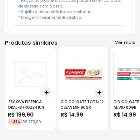
* Preços de produtos pesáveis podem sofrer variação 
de acordo com o peso;

* Sujeito à disponibilidade de estoque;

* Imagem meramente ilustrativa;
Produtos similares
Ver mais
Add
Add
+
3
+
5
+
10
+
3
+
5
+
10
.ESCOVA ELETRICA
C.D.COLGATE TOTAL 12
C.D.COLGATE 
ORAL-B FROZEN 1UN
CLEAN MIN 90GR
ALIVIO 60GR
R$ 199,90
R$ 14,99
R$ 14,99
R$ 279,90
-
29
%