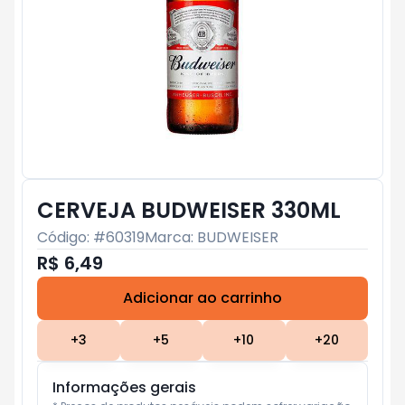
CERVEJA BUDWEISER 330ML
Código: #
60319
Marca:
BUDWEISER
R$ 6,49
Adicionar ao carrinho
Subtotal:
R$ 0
+
3
+
5
+
10
+
20
Informações gerais