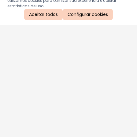
Utilizamos cookies para otimizar sua experiência e coletar
estatísticas de uso.
Aceitar todos
Configurar cookies
Aproveite as nossas promoções!
Cadastre seu e-mail e receba ofertas exclusivas.
QUERO RECEBER