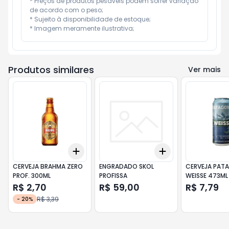
* Preços de produtos pesáveis podem sofrer variação 
de acordo com o peso;

* Sujeito à disponibilidade de estoque;

* Imagem meramente ilustrativa;
Produtos similares
Ver mais
Add
Add
+
3
+
5
+
10
+
3
+
5
+
10
CERVEJA BRAHMA ZERO
ENGRADADO SKOL
CERVEJA PAT
PROF. 300ML
PROFISSA
WEISSE 473ML
R$ 2,70
R$ 59,00
R$ 7,79
R$ 3,39
-
20
%