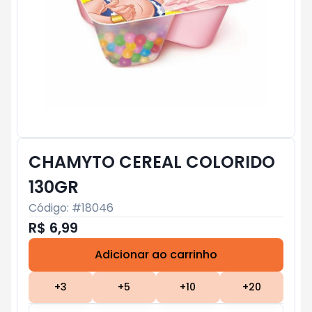
CHAMYTO CEREAL COLORIDO
130GR
Código: #
18046
R$ 6,99
Adicionar ao carrinho
Subtotal:
R$ 0
+
3
+
5
+
10
+
20