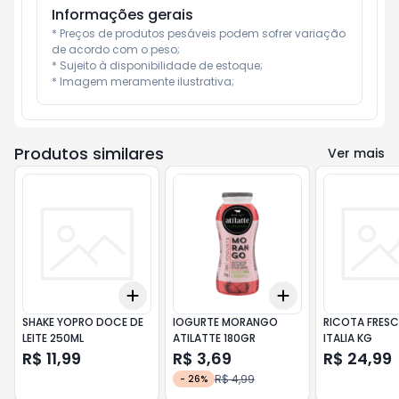
Informações gerais
* Preços de produtos pesáveis podem sofrer variação 
de acordo com o peso;

* Sujeito à disponibilidade de estoque;

* Imagem meramente ilustrativa;
Produtos similares
Ver mais
Add
Add
+
3
+
5
+
10
+
3
+
5
+
10
SHAKE YOPRO DOCE DE
IOGURTE MORANGO
RICOTA FRESC
LEITE 250ML
ATILATTE 180GR
ITALIA KG
R$ 11,99
R$ 3,69
R$ 24,99
R$ 4,99
-
26
%