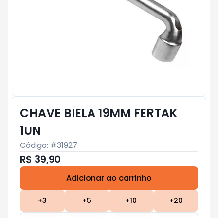
CHAVE BIELA 19MM FERTAK
1UN
Código: #
31927
R$ 39,90
Adicionar ao carrinho
Subtotal:
R$ 0
+
3
+
5
+
10
+
20