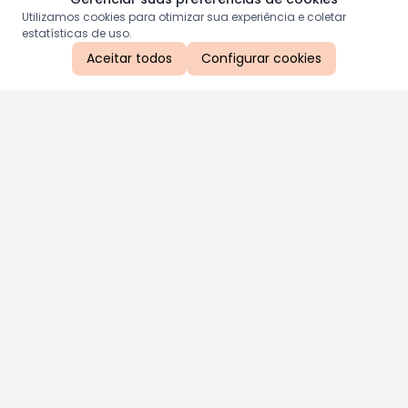
Utilizamos cookies para otimizar sua experiência e coletar
estatísticas de uso.
Aceitar todos
Configurar cookies
Aproveite as nossas promoções!
Cadastre seu e-mail e receba ofertas exclusivas.
QUERO RECEBER