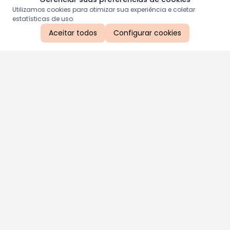
Utilizamos cookies para otimizar sua experiência e coletar
estatísticas de uso.
Aceitar todos
Configurar cookies
Aproveite as nossas promoções!
Cadastre seu e-mail e receba ofertas exclusivas.
QUERO RECEBER