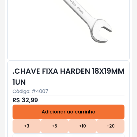
.CHAVE FIXA HARDEN 18X19MM
1UN
Código: #
4007
R$ 32,99
Adicionar ao carrinho
Subtotal:
R$ 0
+
3
+
5
+
10
+
20