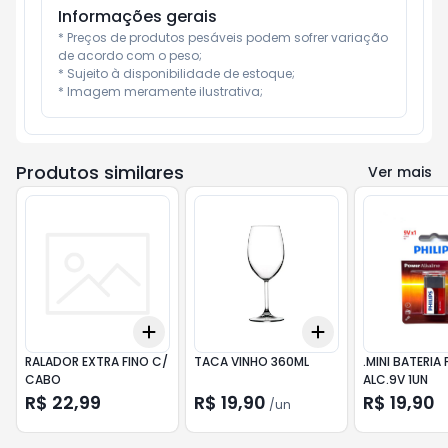
Informações gerais
* Preços de produtos pesáveis podem sofrer variação 
de acordo com o peso;

* Sujeito à disponibilidade de estoque;

* Imagem meramente ilustrativa;
Produtos similares
Ver mais
Add
Add
+
3
+
5
+
10
+
3
+
5
+
10
RALADOR EXTRA FINO C/
TACA VINHO 360ML
.MINI BATERIA 
CABO
ALC.9V 1UN
R$ 22,99
R$ 19,90
R$ 19,90
/
un