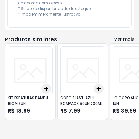
de acordo com o peso;

* Sujeito à disponibilidade de estoque;

* Imagem meramente ilustrativa;
Produtos similares
Ver mais
Add
Add
+
3
+
5
+
10
+
3
+
5
+
10
KIT ESPATULAS BAMBU
COPO PLAST. AZUL
JG COPO SHO
16CM 3UN
BOMPACK 50UN 200ML
1UN
R$ 18,99
R$ 7,99
R$ 39,99