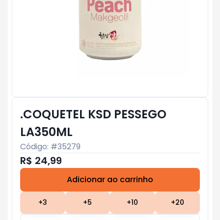
.COQUETEL KSD PESSEGO
LA350ML
Código: #
35279
R$ 24,99
Adicionar ao carrinho
Subtotal:
R$ 0
+
3
+
5
+
10
+
20