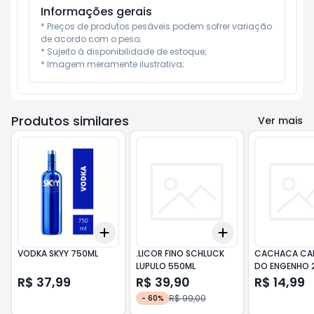
Informações gerais
* Preços de produtos pesáveis podem sofrer variação 
de acordo com o peso;

* Sujeito à disponibilidade de estoque;

* Imagem meramente ilustrativa;
Produtos similares
Ver mais
Add
Add
+
3
+
5
+
10
+
3
+
5
+
10
VODKA SKYY 750ML
.LICOR FINO SCHLUCK
CACHACA CA
LUPULO 550ML
DO ENGENHO 
R$ 37,99
R$ 39,90
R$ 14,99
R$ 99,00
-
60
%