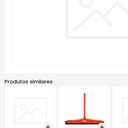
Produtos similares
Add
Add
+
3
+
5
+
10
+
3
+
5
+