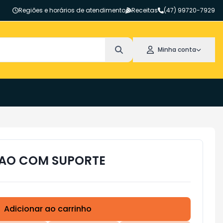
Regiões e horários de atendimento
Receitas
(47) 99720-7929
Minha conta
RAO COM SUPORTE
Adicionar ao carrinho
Subtotal:
R$ 0,00