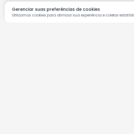
Gerenciar suas preferências de cookies
Utilizamos cookies para otimizar sua experiência e coletar estatíst
Aproveite as nossas prom
Cadastre seu e-mail e receba ofertas ex