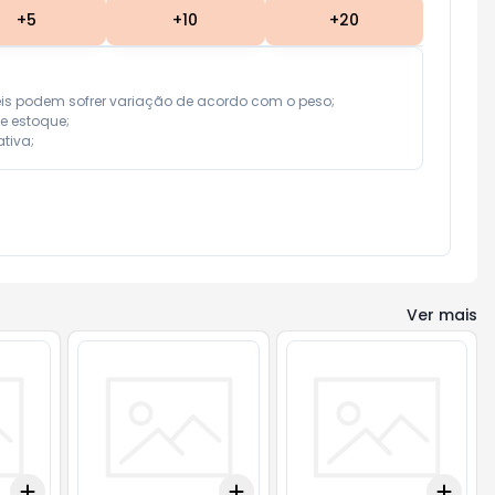
+
5
+
10
+
20
eis podem sofrer variação de acordo com o peso;

e estoque;

tiva;
Ver mais
Add
Add
Add
+
3
+
5
+
10
+
3
+
5
+
10
+
3