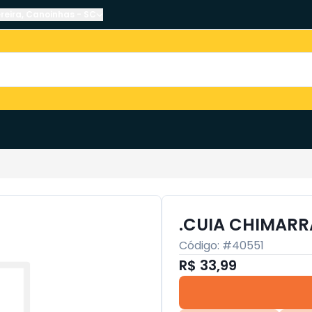
reira
,
Canoinhas
-
SC
.CUIA CHIMAR
Código: #
40551
R$ 33,99