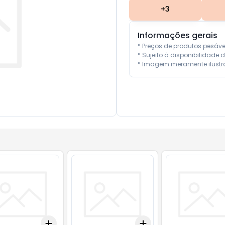
+
3
Informações gerais
* Preços de produtos pesáv
* Sujeito à disponibilidade d
* Imagem meramente ilustra
Add
Add
10
+
3
+
5
+
10
+
3
+
5
+
10