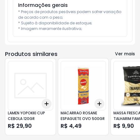
Informações gerais
* Preços de produtos pesáveis podem sofrer variação 
de acordo com o peso;

* Sujeito à disponibilidade de estoque;

* Imagem meramente ilustrativa;
Produtos similares
Ver mais
Add
Add
+
3
+
5
+
10
+
3
+
5
+
10
LAMEN YOPOKKI CUP
MACARRAO ROSANE
MASSA FRESC
CEBOLA 120GR
ESPAGUETE OVO 500GR
TALHARIM FAMI
500GR
R$ 29,90
R$ 4,49
R$ 9,90