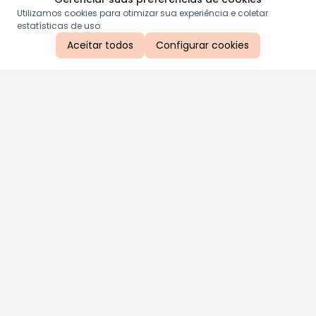
Utilizamos cookies para otimizar sua experiência e coletar
estatísticas de uso.
Aceitar todos
Configurar cookies
Aproveite as nossas promoções!
Cadastre seu e-mail e receba ofertas exclusivas.
QUERO RECEBER