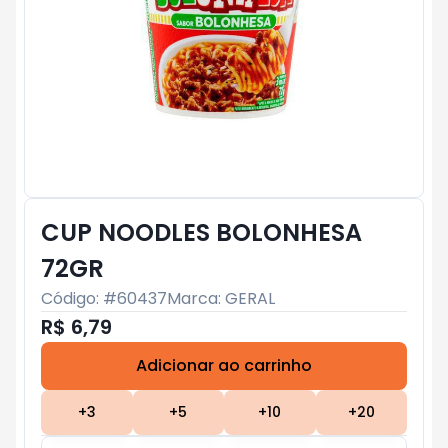
CUP NOODLES BOLONHESA
72GR
Código: #
60437
Marca:
GERAL
R$ 6,79
Adicionar ao carrinho
Subtotal:
R$ 0
+
3
+
5
+
10
+
20