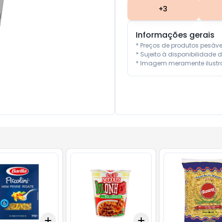
+
3
Informações gerais
* Preços de produtos pesáv
* Sujeito à disponibilidade d
* Imagem meramente ilustra
Add
Add
10
+
3
+
5
+
10
+
3
+
5
+
10