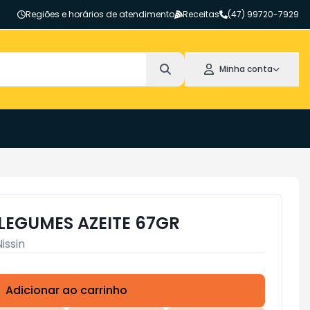
Regiões e horários de atendimento
Receitas
(47) 99720-7929
Minha conta
 LEGUMES AZEITE 67GR
Nissin
Adicionar ao carrinho
Subtotal:
R$ 0,00