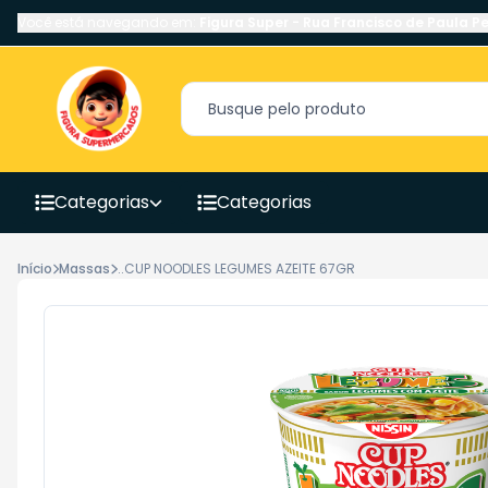
Você está navegando em:
Figura Super
-
Rua Francisco de Paula Pe
Categorias
Categorias
Início
Massas
..CUP NOODLES LEGUMES AZEITE 67GR