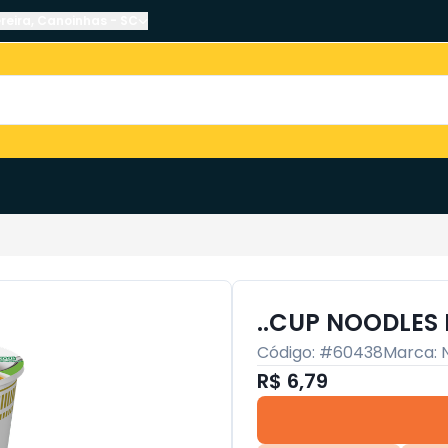
reira
,
Canoinhas
-
SC
..CUP NOODLES
Código: #
60438
Marca:
R$ 6,79