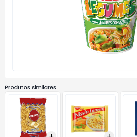
Produtos similares
Add
Add
+
3
+
5
+
10
+
3
+
5
+