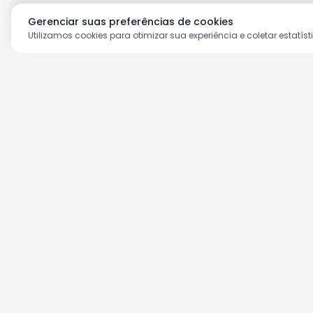
Gerenciar suas preferências de cookies
Utilizamos cookies para otimizar sua experiência e coletar estatíst
Aproveite as nossas prom
Cadastre seu e-mail e receba ofertas ex