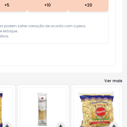
+
5
+
10
+
20
eis podem sofrer variação de acordo com o peso;

e estoque;

tiva;
Ver mais
Add
Add
Add
+
3
+
5
+
10
+
3
+
5
+
10
+
3