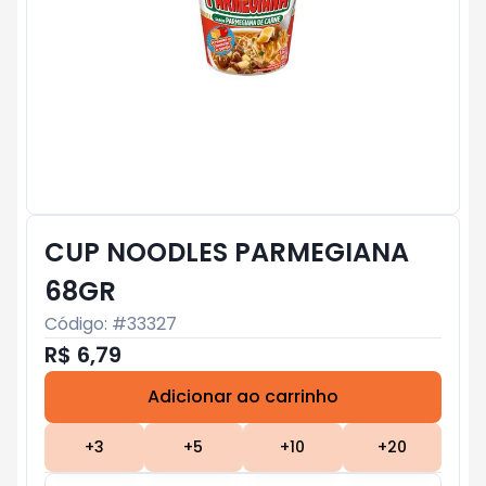
CUP NOODLES PARMEGIANA
68GR
Código: #
33327
R$ 6,79
Adicionar ao carrinho
Subtotal:
R$ 0
+
3
+
5
+
10
+
20