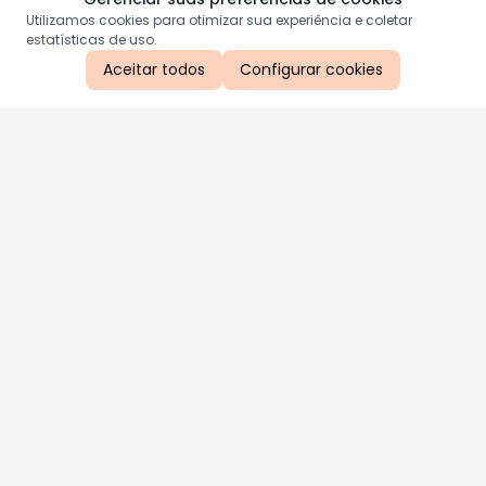
Utilizamos cookies para otimizar sua experiência e coletar
estatísticas de uso.
Aceitar todos
Configurar cookies
Aproveite as nossas promoções!
Cadastre seu e-mail e receba ofertas exclusivas.
QUERO RECEBER