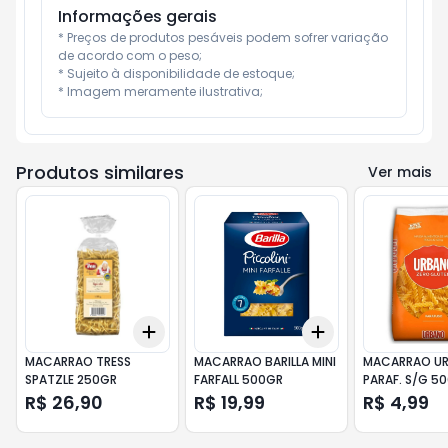
Informações gerais
* Preços de produtos pesáveis podem sofrer variação 
de acordo com o peso;

* Sujeito à disponibilidade de estoque;

* Imagem meramente ilustrativa;
Produtos similares
Ver mais
Add
Add
+
3
+
5
+
10
+
3
+
5
+
10
MACARRAO TRESS
MACARRAO BARILLA MINI
MACARRAO U
SPATZLE 250GR
FARFALL 500GR
PARAF. S/G 5
R$ 26,90
R$ 19,99
R$ 4,99