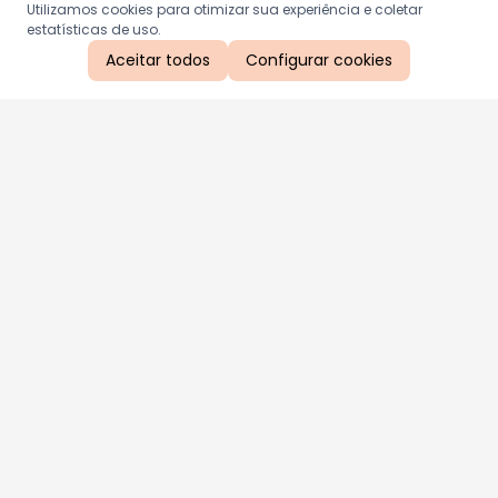
Utilizamos cookies para otimizar sua experiência e coletar
estatísticas de uso.
Aceitar todos
Configurar cookies
Aproveite as nossas promoções!
Cadastre seu e-mail e receba ofertas exclusivas.
QUERO RECEBER