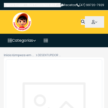
Figura Super
-
Rua Francisco de Paula Pereira
Receitas
,
Canoinhas
(47) 99720-7929
-
SC
Categorias
Início
Limpeza em Geral
.DESENTUPIDOR DE PIA SANFONADO