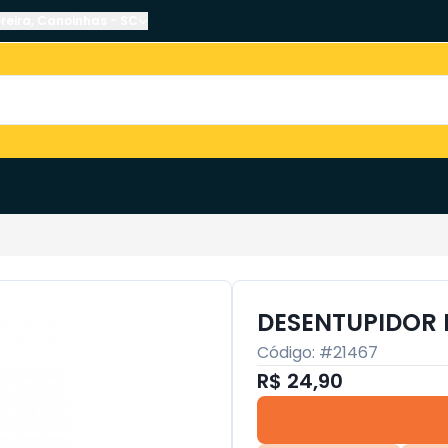
reira
,
Canoinhas
-
SC
DESENTUPIDOR 
Código: #
21467
R$ 24,90