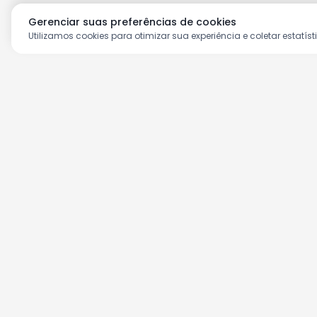
Gerenciar suas preferências de cookies
Utilizamos cookies para otimizar sua experiência e coletar estatíst
Aproveite as nossas prom
Cadastre seu e-mail e receba ofertas ex