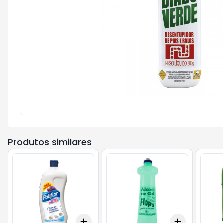
Produtos similares
Add
Add
+
3
+
5
+
10
+
3
+
5
+