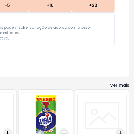
+
5
+
10
+
20
eis podem sofrer variação de acordo com o peso;

e estoque;

tiva;
Ver mais
Add
Add
Add
+
3
+
5
+
10
+
3
+
5
+
10
+
3