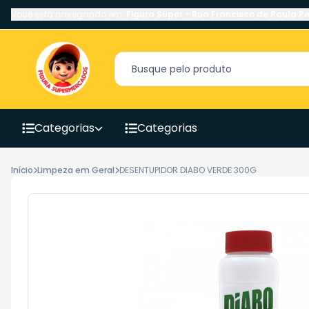
Você está navegando em:
Figura Super
-
Rua Francisco de Paula Pe
Categorias
Categorias
Início
Limpeza em Geral
DESENTUPIDOR DIABO VERDE 300G