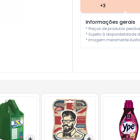
+
3
Informações gerais
* Preços de produtos pesáv
* Sujeito à disponibilidade d
* Imagem meramente ilustra
Add
Add
10
+
3
+
5
+
10
+
3
+
5
+
10