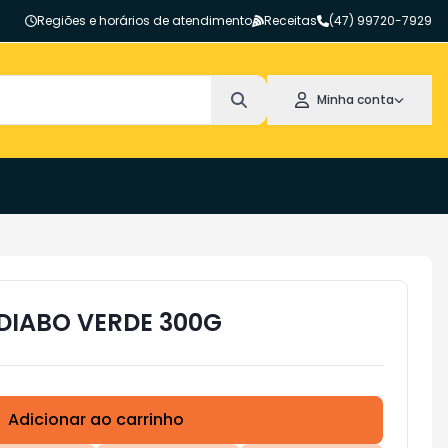
Regiões e horários de atendimento
Receitas
(47) 99720-7929
Minha conta
DIABO VERDE 300G
Adicionar ao carrinho
Subtotal:
R$ 0,00