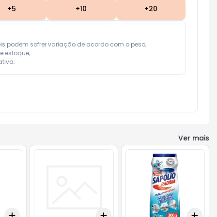
+
5
+
10
+
20
eis podem sofrer variação de acordo com o peso;

e estoque;

tiva;
Ver mais
Add
Add
Add
+
3
+
5
+
10
+
3
+
5
+
10
+
3