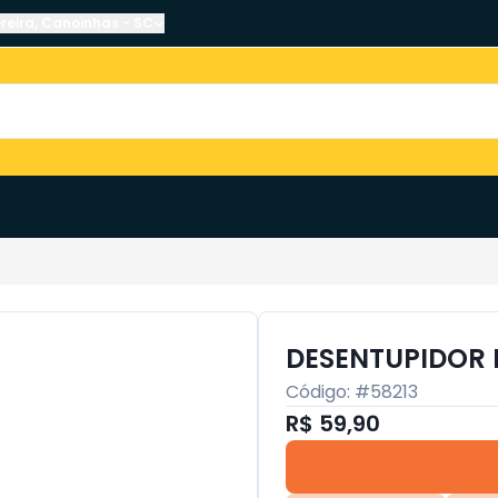
reira
,
Canoinhas
-
SC
DESENTUPIDOR L
Código: #
58213
R$ 59,90