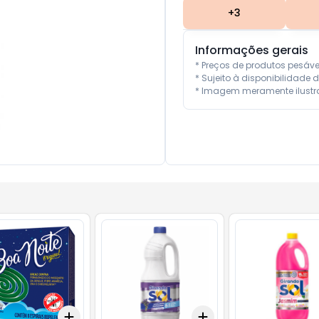
+
3
Informações gerais
* Preços de produtos pesáv
* Sujeito à disponibilidade d
* Imagem meramente ilustra
Add
Add
10
+
3
+
5
+
10
+
3
+
5
+
10