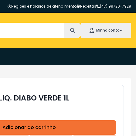
Regiões e horários de atendimento
Receitas
(47) 99720-7929
Minha conta
IQ. DIABO VERDE 1L
Adicionar ao carrinho
Subtotal:
R$ 0,00