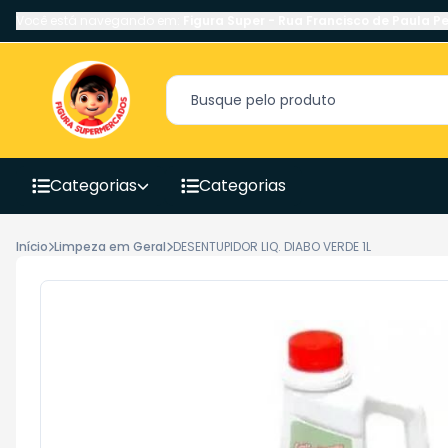
Você está navegando em:
Figura Super
-
Rua Francisco de Paula Pe
Categorias
Categorias
Início
Limpeza em Geral
DESENTUPIDOR LIQ. DIABO VERDE 1L