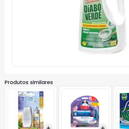
Produtos similares
Add
Add
+
3
+
5
+
10
+
3
+
5
+