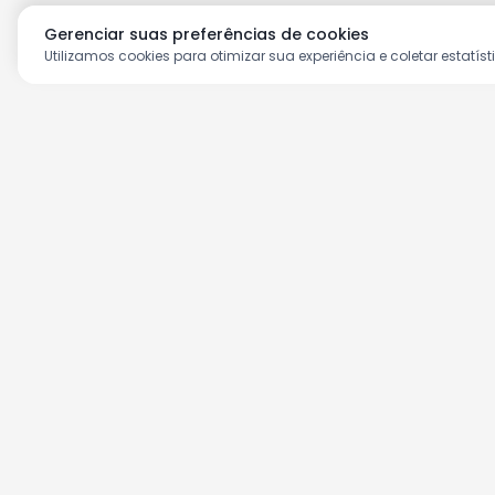
Gerenciar suas preferências de cookies
Utilizamos cookies para otimizar sua experiência e coletar estatíst
Aproveite as nossas prom
Cadastre seu e-mail e receba ofertas ex