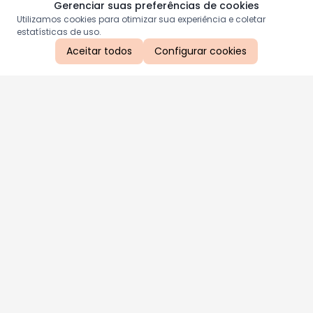
Gerenciar suas preferências de cookies
Utilizamos cookies para otimizar sua experiência e coletar
estatísticas de uso.
Aceitar todos
Configurar cookies
Aproveite as nossas promoções!
Cadastre seu e-mail e receba ofertas exclusivas.
QUERO RECEBER