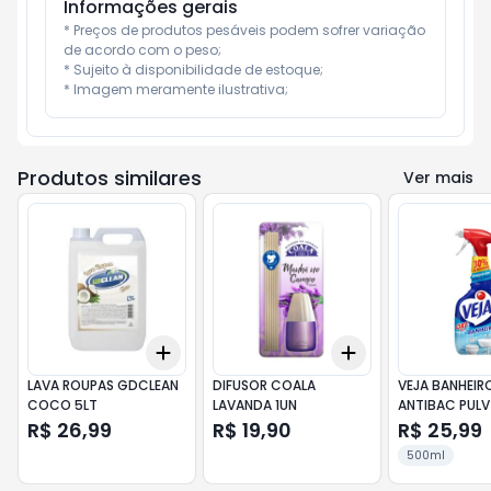
Informações gerais
* Preços de produtos pesáveis podem sofrer variação 
de acordo com o peso;

* Sujeito à disponibilidade de estoque;

* Imagem meramente ilustrativa;
Produtos similares
Ver mais
Add
Add
+
3
+
5
+
10
+
3
+
5
+
10
LAVA ROUPAS GDCLEAN
DIFUSOR COALA
VEJA BANHEIR
COCO 5LT
LAVANDA 1UN
ANTIBAC PULV
R$ 26,99
R$ 19,90
R$ 25,99
500ml