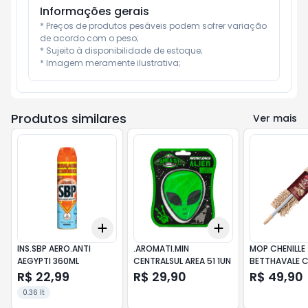
Informações gerais
* Preços de produtos pesáveis podem sofrer variação 
de acordo com o peso;

* Sujeito à disponibilidade de estoque;

* Imagem meramente ilustrativa;
Produtos similares
Ver mais
Add
Add
+
3
+
5
+
10
+
3
+
5
+
10
INS.SBP AERO.ANTI
.AROMATI.MIN
MOP CHENILLE
AEGYPTI 360ML
CENTRALSUL AREA 51 1UN
BETTHAVALE 
PC1UN
R$ 22,99
R$ 29,90
R$ 49,90
0.36 lt