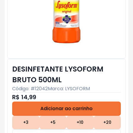
DESINFETANTE LYSOFORM
BRUTO 500ML
Código: #
12042
Marca:
LYSOFORM
R$ 14,99
Adicionar ao carrinho
Subtotal:
R$ 0
+
3
+
5
+
10
+
20