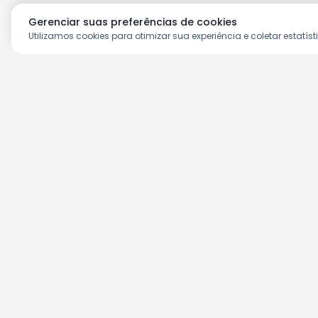
Gerenciar suas preferências de cookies
Utilizamos cookies para otimizar sua experiência e coletar estatíst
Aproveite as nossas prom
Cadastre seu e-mail e receba ofertas ex