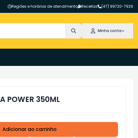
Regiões e horários de atendimento
Receitas
(47) 99720-7929
Minha conta
PA POWER 350ML
Adicionar ao carrinho
Subtotal:
R$ 0,00