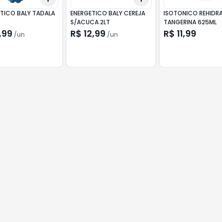
ETICO BALY TADALA
ENERGETICO BALY CEREJA
ISOTONICO REHIDR
S/ACUCA 2LT
TANGERINA 625ML
,99
R$ 12,99
R$ 11,99
/
un
/
un