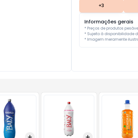
+
3
Informações gerais
* Preços de produtos pesáv
* Sujeito à disponibilidade d
* Imagem meramente ilustra
Add
Add
10
+
3
+
5
+
10
+
3
+
5
+
10