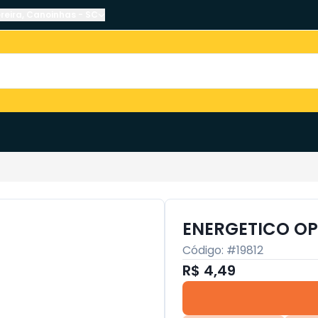
reira
,
Canoinhas
-
SC
ENERGETICO O
Código: #
19812
R$ 4,49