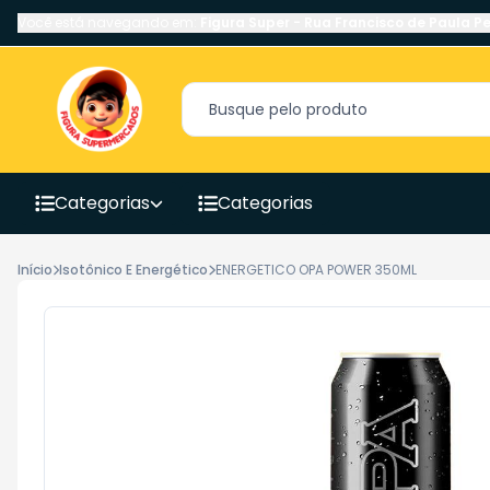
Você está navegando em:
Figura Super
-
Rua Francisco de Paula Pe
Categorias
Categorias
Início
Isotônico E Energético
ENERGETICO OPA POWER 350ML