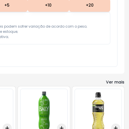
+
5
+
10
+
20
eis podem sofrer variação de acordo com o peso;

e estoque;

tiva;
Ver mais
Add
Add
Add
+
3
+
5
+
10
+
3
+
5
+
10
+
3