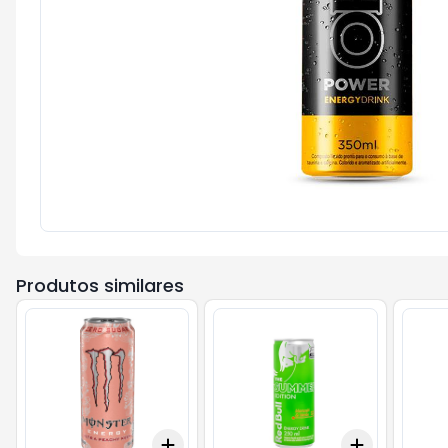
Produtos similares
Add
Add
+
3
+
5
+
10
+
3
+
5
+