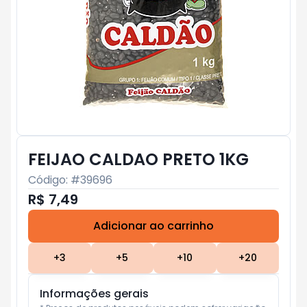
FEIJAO CALDAO PRETO 1KG
Código: #
39696
R$ 7,49
Adicionar ao carrinho
Subtotal:
R$ 0
+
3
+
5
+
10
+
20
Informações gerais