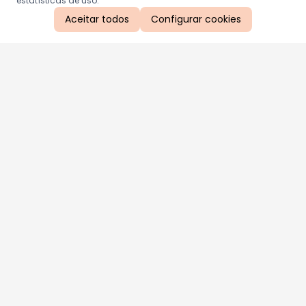
estatísticas de uso.
Aceitar todos
Configurar cookies
Aproveite as nossas promoções!
Cadastre seu e-mail e receba ofertas exclusivas.
QUERO RECEBER