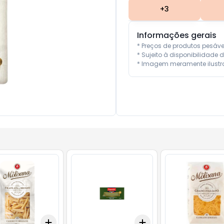
+
3
Informações gerais
* Preços de produtos pesáv
* Sujeito à disponibilidade d
* Imagem meramente ilustra
Add
Add
10
+
3
+
5
+
10
+
3
+
5
+
10