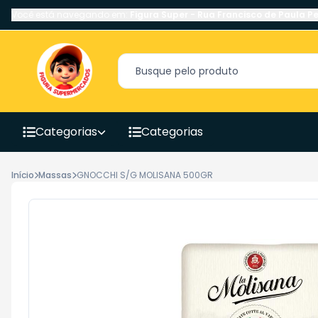
Você está navegando em:
Figura Super
-
Rua Francisco de Paula Pe
Categorias
Categorias
Início
Massas
GNOCCHI S/G MOLISANA 500GR