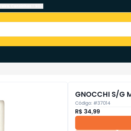
reira
,
Canoinhas
-
SC
GNOCCHI S/G 
Código: #
37014
R$ 34,99