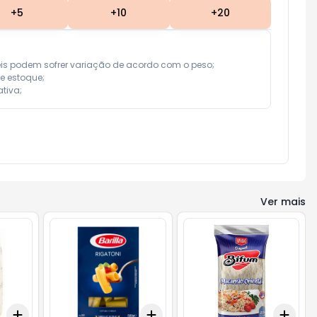
+
5
+
10
+
20
eis podem sofrer variação de acordo com o peso;

e estoque;

tiva;
Ver mais
Add
Add
Add
+
3
+
5
+
10
+
3
+
5
+
10
+
3