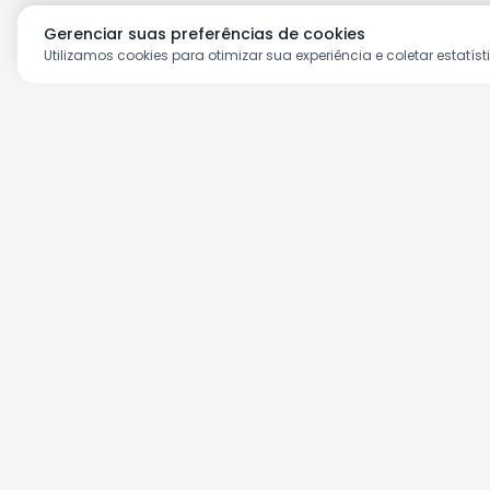
Gerenciar suas preferências de cookies
Utilizamos cookies para otimizar sua experiência e coletar estatíst
Aproveite as nossas prom
Cadastre seu e-mail e receba ofertas ex