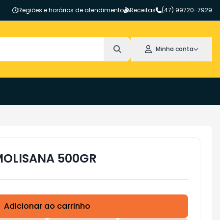
Regiões e horários de atendimento
Receitas
(47) 99720-7929
Minha conta
MOLISANA 500GR
Adicionar ao carrinho
Subtotal:
R$ 0,00