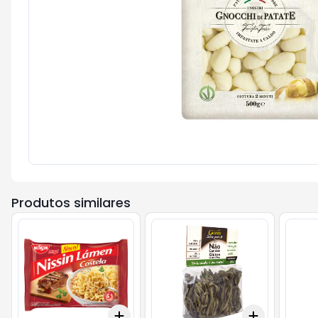
Produtos similares
Add
Add
+
3
+
5
+
10
+
3
+
5
+