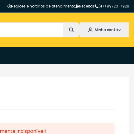
Regiões e horários de atendimento
Receitas
(47) 99720-7929
Minha conta
mente indisponível!