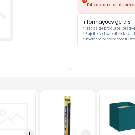
Este produto está sem 
Informações gerais
* Preços de produtos pesáv
* Sujeito à disponibilidade d
* Imagem meramente ilustra
Add
Add
10
+
3
+
5
+
10
+
3
+
5
+
10