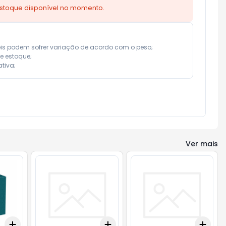
estoque disponível no momento.
eis podem sofrer variação de acordo com o peso;

e estoque;

tiva;
Ver mais
Add
Add
Add
+
3
+
5
+
10
+
3
+
5
+
10
+
3