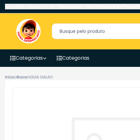
Você está navegando em:
Figura Super
-
Rua Francisco de Paula Pe
Categorias
Categorias
Início
Bazar
GUIA GALAO