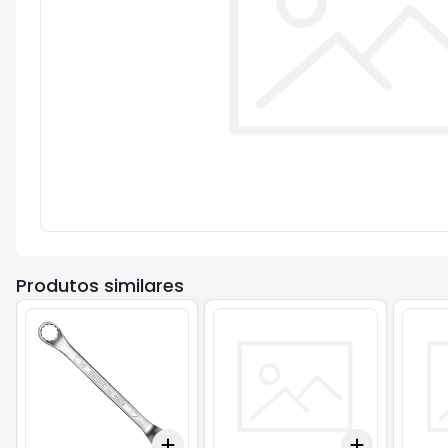
Produtos similares
Add
Add
+
3
+
5
+
10
+
3
+
5
+