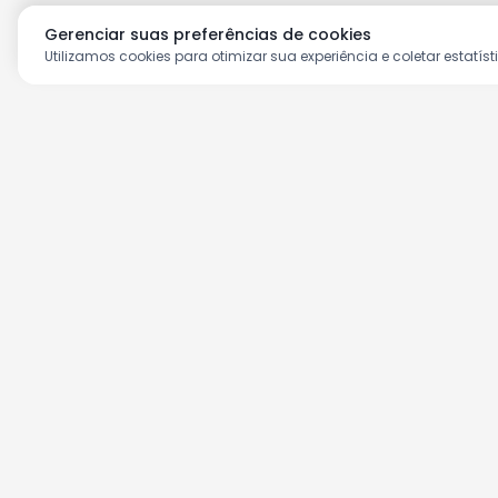
Gerenciar suas preferências de cookies
Utilizamos cookies para otimizar sua experiência e coletar estatíst
Aproveite as nossas prom
Cadastre seu e-mail e receba ofertas ex