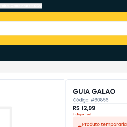
reira
,
Canoinhas
-
SC
GUIA GALAO
Código: #
60856
R$ 12,99
Indisponível
Produto temporaria