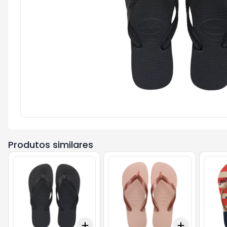
Produtos similares
Add
Add
+
3
+
5
+
10
+
3
+
5
+