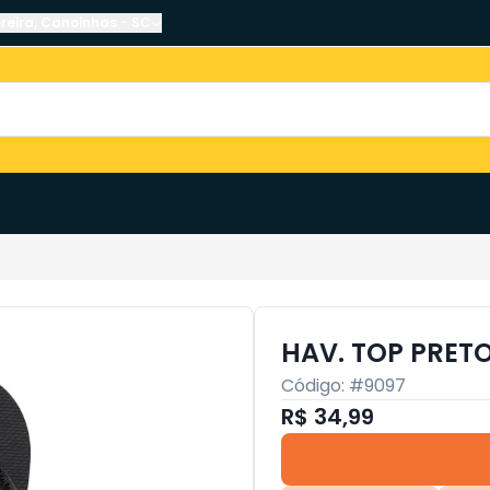
reira
,
Canoinhas
-
SC
HAV. TOP PRETO
Código: #
9097
R$ 34,99