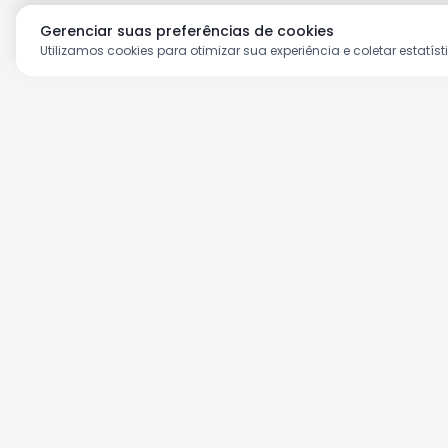
Gerenciar suas preferências de cookies
Utilizamos cookies para otimizar sua experiência e coletar estatíst
Aproveite as nossas prom
Cadastre seu e-mail e receba ofertas ex