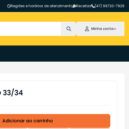
Regiões e horários de atendimento
Receitas
(47) 99720-7929
Minha conta
 33/34
Adicionar ao carrinho
Subtotal:
R$ 0,00