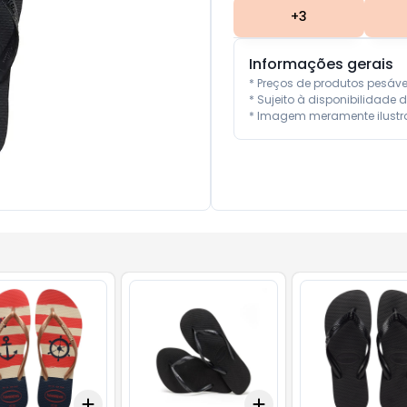
+
3
Informações gerais
* Preços de produtos pesáv
* Sujeito à disponibilidade d
* Imagem meramente ilustra
Add
Add
10
+
3
+
5
+
10
+
3
+
5
+
10