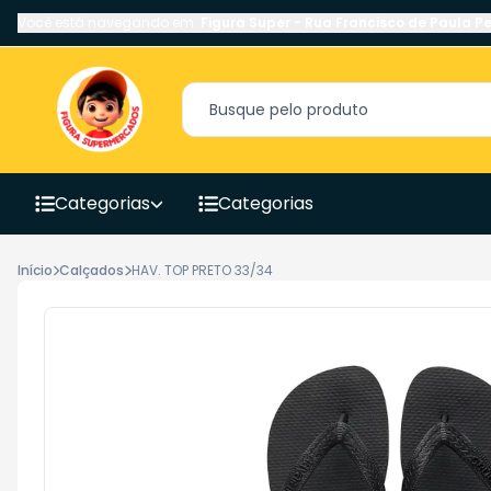
Você está navegando em:
Figura Super
-
Rua Francisco de Paula Pe
Categorias
Categorias
Início
Calçados
HAV. TOP PRETO 33/34