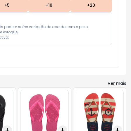
+
5
+
10
+
20
eis podem sofrer variação de acordo com o peso;

e estoque;

tiva;
Ver mais
Add
Add
Add
+
3
+
5
+
10
+
3
+
5
+
10
+
3