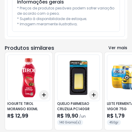
Informações gerais
* Preços de produtos pesáveis podem sofrer variação 
de acordo com o peso;

* Sujeito à disponibilidade de estoque;

* Imagem meramente ilustrativa;
Produtos similares
Ver mais
Add
Add
+
3
+
5
+
10
+
3
+
5
+
10
IOGURTE TIROL
QUEIJO PARMESAO
LEITE FERMEN
MORANGO 830ML
CRUZILIA PC140GR
VIGOR 75G
R$ 12,99
R$ 19,90
R$ 1,79
/
un
140 Grama(s)
450gr