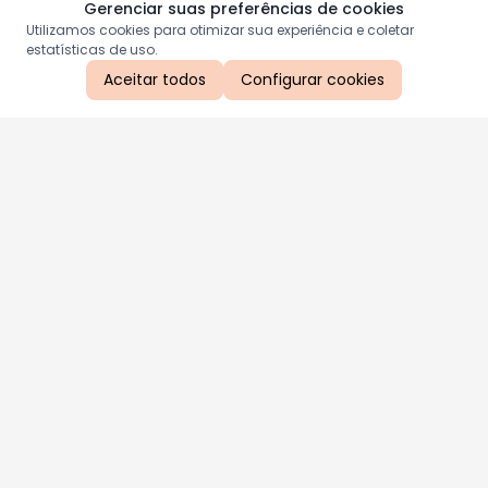
Gerenciar suas preferências de cookies
Utilizamos cookies para otimizar sua experiência e coletar
estatísticas de uso.
Aceitar todos
Configurar cookies
Aproveite as nossas promoções!
Cadastre seu e-mail e receba ofertas exclusivas.
QUERO RECEBER