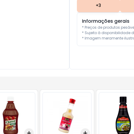
+
3
Informações gerais
* Preços de produtos pesáv
* Sujeito à disponibilidade d
* Imagem meramente ilustra
Add
Add
10
+
3
+
5
+
10
+
3
+
5
+
10