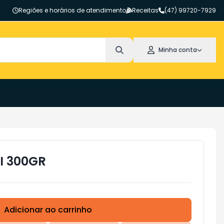
Regiões e horários de atendimento
Receitas
(47) 99720-7929
Minha conta
I 300GR
Adicionar ao carrinho
Subtotal:
R$ 0,00