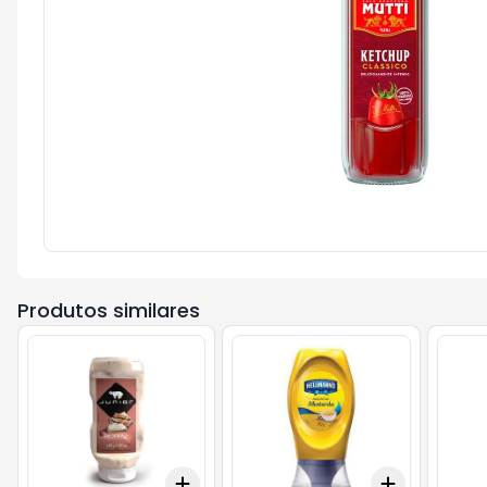
Produtos similares
Add
Add
+
3
+
5
+
10
+
3
+
5
+