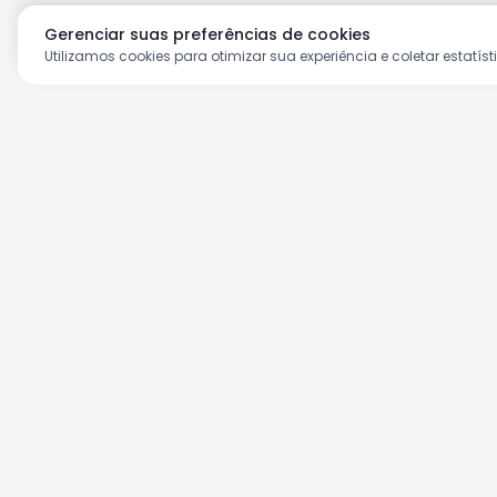
Gerenciar suas preferências de cookies
Utilizamos cookies para otimizar sua experiência e coletar estatíst
Aproveite as nossas prom
Cadastre seu e-mail e receba ofertas ex