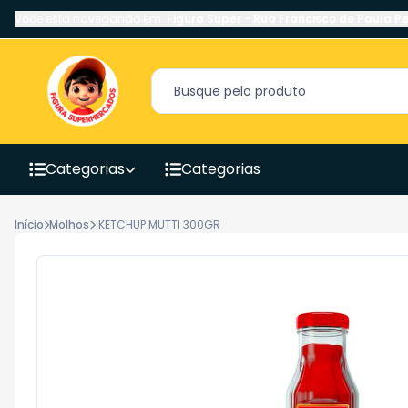
Você está navegando em:
Figura Super
-
Rua Francisco de Paula Pe
Categorias
Categorias
Início
Molhos
.KETCHUP MUTTI 300GR