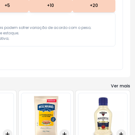
+
5
+
10
+
20
eis podem sofrer variação de acordo com o peso;

e estoque;

tiva;
Ver mais
Add
Add
Add
+
3
+
5
+
10
+
3
+
5
+
10
+
3