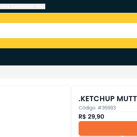
reira
,
Canoinhas
-
SC
.KETCHUP MUTT
Código: #
36993
R$ 29,90